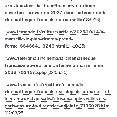
azur/bouches-du-rhone/bouches-du-rhone-
ouverture-prevue-en-2027-dune-antenne-de-la-
cinematheque-francaise-a-marseille
(18/5/26)
.
www.lemonde.fr/culture/article/2025/10/14/a-
marseille-le-plan-cinema-prend-
forme_6646641_3246.html
(14/10/25)
.
www.telerama.fr/cinema/la-cinematheque-
francaise-ouvrira-une-antenne-a-marseille-en-
2026-7024575.php
(02/03/25)
.
www.franceinfo.fr/culture/cinema/la-
cinematheque-francaise-se-deploie-a-marseille-l-
idee-ce-n-est-pas-de-faire-un-copier-coller-de-
paris-assure-la-directrice-adjointe_7106028.html
(02/03/25)