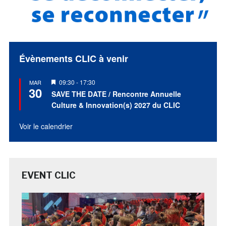
Évènements CLIC à venir
Mis
09:30
-
17:30
MAR
30
en
SAVE THE DATE / Rencontre Annuelle
avant
Culture & Innovation(s) 2027 du CLIC
Voir le calendrier
EVENT CLIC