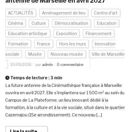
antenne de Marseille en avril 2027
ACTUALITÉS
Aménagement de lieu
Centre d'art
Cinéma
Culture
Démocratisation
Education
Education artistique
Exposition
Financement
Formation
France
Hors les murs
Innovation
sociale
Musée
Nouveau musée
Ville de Marseille
20/05/2026
par
admin
0 commentaire
Temps de lecture :
3
min
La future antenne de la Cinémathèque française à Marseille
ouvrira en avril 2027. Elle s’implantera sur 1 500 m² au sein du
Campus de La Plateforme, un lieu innovant dédié à la
formation, à la culture et à la vie sociale, situé dans le quartier
Cazemajou (15e arrondissement). Ce nouveau […]
Lire la suite →