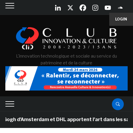
LOGIN
L'innovation technologique et sociale au service du
patrimoine et de la culture
h d’Amsterdam et DHL apportent l’art dans les salles de