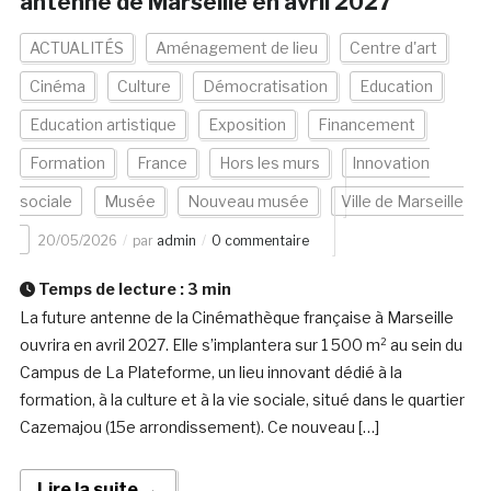
antenne de Marseille en avril 2027
ACTUALITÉS
Aménagement de lieu
Centre d'art
Cinéma
Culture
Démocratisation
Education
Education artistique
Exposition
Financement
Formation
France
Hors les murs
Innovation
sociale
Musée
Nouveau musée
Ville de Marseille
20/05/2026
par
admin
0 commentaire
Temps de lecture :
3
min
La future antenne de la Cinémathèque française à Marseille
ouvrira en avril 2027. Elle s’implantera sur 1 500 m² au sein du
Campus de La Plateforme, un lieu innovant dédié à la
formation, à la culture et à la vie sociale, situé dans le quartier
Cazemajou (15e arrondissement). Ce nouveau […]
Lire la suite →