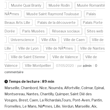
Musée Quai Branly
Musée Rodin
Musée Romanité
NÃ®mes
Musée Saint Raymond Toulouse
Palais
Beaux Arts Lille
Palais de la découverte
Palais Porte
Dorée
Paris Musées
Réseaux sociaux
Sites web
Universcience
Ville d'Aix
Ville de Caen
Ville de
Lille
Ville de Lyon
Ville de NÃ®mes
Ville de Nantes
Ville de Saint Etienne
Ville de Valence
Ville de
Valence
Ville Montpellier
07/05/2020
par
admin
0
commentaire
Temps de lecture :
89
min
Marseille, Chambord, Nice, Nouméa, Alfortville, Colmar, Epinal,
Montsereau, Nantes, Chantilly, Quimper, Saint Dié des
Vosges, Brest, Caen, La Richardais,Tours, Pont-Aven, Pantin,
Fromelles, Le Mans, Nà®mes, Lille, Verdun, Marseille, Aix,