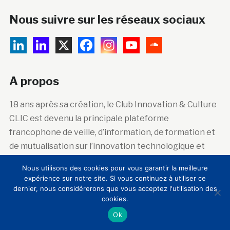
Nous suivre sur les réseaux sociaux
A propos
18 ans après sa création, le Club Innovation & Culture
CLIC est devenu la principale plateforme
francophone de veille, d’information, de formation et
de mutualisation sur l’innovation technologique et
sociale dans les lieux de patrimoine artistique,
Nous utilisons des cookies pour vous garantir la meilleure
historique et scientifique.
expérience sur notre site. Si vous continuez à utiliser ce
dernier, nous considérerons que vous acceptez l'utilisation des
cookies.
Abonnez-vous à la newsletter
Ok