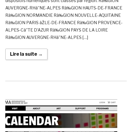
dispositifs numériques sont classés par région. Rà‰GION
AUVERGNE-RHà”NE-ALPES Rà‰GION HAUTS-DE-FRANCE
Rà‰GION NORMANDIE Rà‰GION NOUVELLE-AQUITAINE
Rà‰GION PARIS àŽLE-DE-FRANCE Rà‰GION PROVENCE-
ALPES-Cà”TE D’AZUR Rà‰GION PAYS DE LA LOIRE
Rà‰GION AUVERGNE-RHà”NE-ALPES […]
Lire la suite →