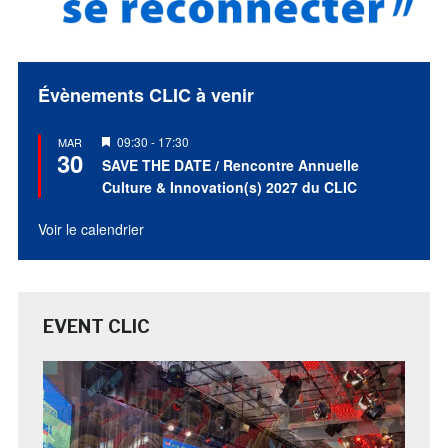
Évènements CLIC à venir
Mis
09:30
-
17:30
MAR
30
en
SAVE THE DATE / Rencontre Annuelle
avant
Culture & Innovation(s) 2027 du CLIC
Voir le calendrier
EVENT CLIC