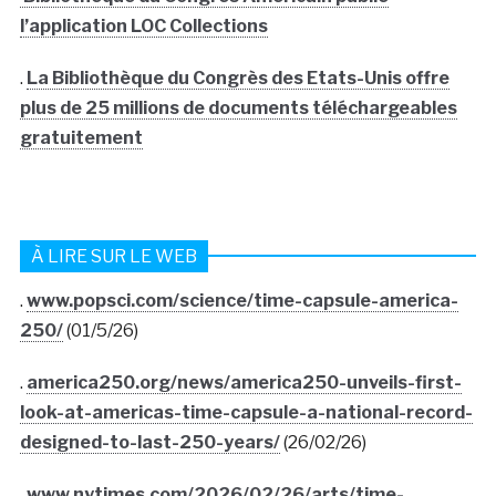
l’application LOC Collections
.
La Bibliothèque du Congrès des Etats-Unis offre
plus de 25 millions de documents téléchargeables
gratuitement
À LIRE SUR LE WEB
.
www.popsci.com/science/time-capsule-america-
250/
(01/5/26)
.
america250.org/news/america250-unveils-first-
look-at-americas-time-capsule-a-national-record-
designed-to-last-250-years/
(26/02/26)
.
www.nytimes.com/2026/02/26/arts/time-