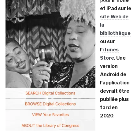
pour
iPhone
et iPad sur le
site Web de
la
bibliothèque
ou sur
l’
iTunes
Store
. Une
version
Android de
l’application
devrait être
publiée plus
tard en
2020
.