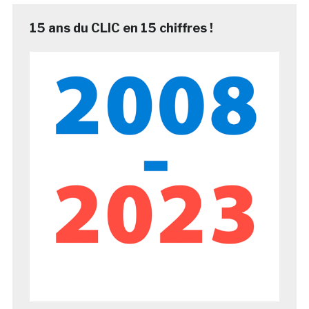
15 ans du CLIC en 15 chiffres !