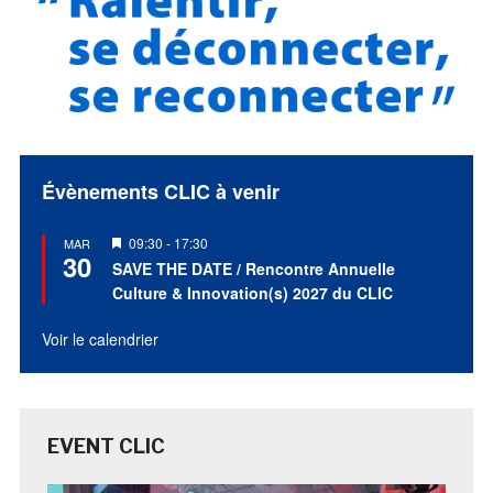
Évènements CLIC à venir
Mis
09:30
-
17:30
MAR
30
en
SAVE THE DATE / Rencontre Annuelle
avant
Culture & Innovation(s) 2027 du CLIC
Voir le calendrier
EVENT CLIC