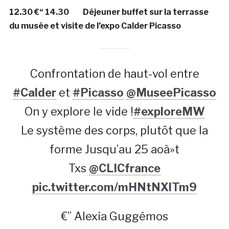
12.30 €“ 14.30 Déjeuner buffet sur la terrasse
du musée et visite de l’expo Calder Picasso
Confrontation de haut-vol entre
#Calder
et
#Picasso
@MuseePicasso
On y explore le vide !
#exploreMW
Le système des corps, plutôt que la
forme Jusqu’au 25 aoà»t
Txs
@CLICfrance
pic.twitter.com/mHNtNXlTm9
€” Alexia Guggémos