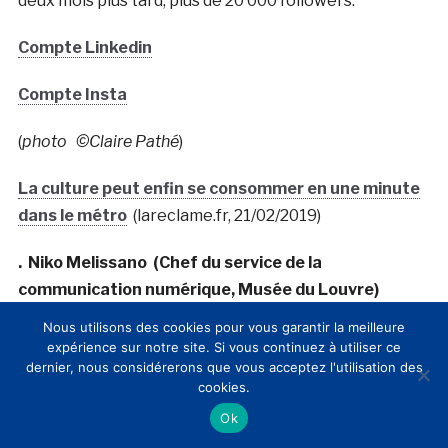
deux mois plus tard, plus de 20 000 followers.
Compte Linkedin
Compte Insta
(
photo ©Claire Pathé
)
La culture peut enfin se consommer en une minute
dans le métro
(lareclame.fr, 21/02/2019)
.
Niko Melissano
(Chef du service de la
communication numérique, Musée du Louvre)
Nous utilisons des cookies pour vous garantir la meilleure
Amant des arts classiques, Niko a
expérience sur notre site. Si vous continuez à utiliser ce
suivi des études littéraires à
dernier, nous considérerons que vous acceptez l'utilisation des
cookies.
Lecce dans le sud de l’Italie. à€ la
suite d’un déménagement à Paris,
Ok
il a obtenu au CELSA un diplôme