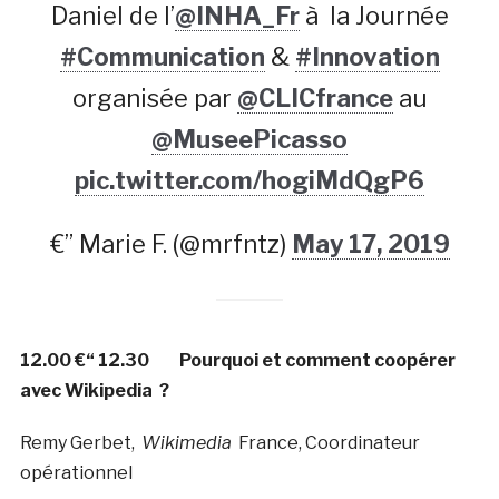
Daniel de l’
@INHA_Fr
à la Journée
#Communication
&
#Innovation
organisée par
@CLICfrance
au
@MuseePicasso
pic.twitter.com/hogiMdQgP6
€” Marie F. (@mrfntz)
May 17, 2019
12.00 €“ 12.30 Pourquoi et comment coopérer
avec Wikipedia ?
Remy Gerbet,
Wikimedia
France, Coordinateur
opérationnel