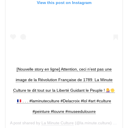
View this post on Instagram
[Nouvelle story en ligne] Attention, ceci n’est pas une
image de la Révolution Française de 1789. La Minute
Culture te dit tout sur la Liberté Guidant le Peuple !
. . . #laminuteculture #Delacroix #lol #art #culture
#peinture #louvre #museedulouvre
A post shared by
La Minute Culture
(@la.minute.culture) on
Jan 