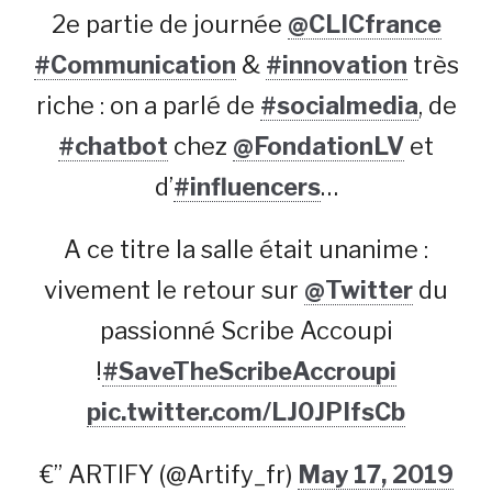
2e partie de journée
@CLICfrance
#Communication
&
#innovation
très
riche : on a parlé de
#socialmedia
, de
#chatbot
chez
@FondationLV
et
d’
#influencers
…
A ce titre la salle était unanime :
vivement le retour sur
@Twitter
du
passionné Scribe Accoupi
!
#SaveTheScribeAccroupi
pic.twitter.com/LJ0JPIfsCb
€” ARTIFY (@Artify_fr)
May 17, 2019