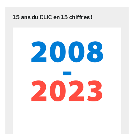
15 ans du CLIC en 15 chiffres !