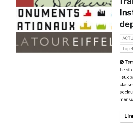
fra
Ins
dep
ACTU
Top 
Temp
Le sit
lieux 
classe
sociau
mensue
Lir