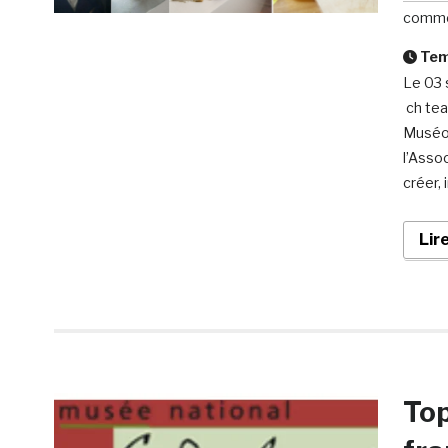
comme
Temp
Le 03 
ch tea
Muséos
l’Asso
créer, 
Lir
To