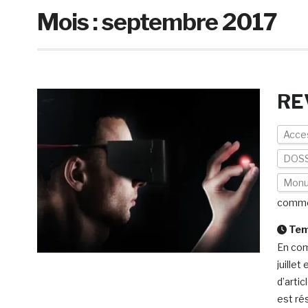
Mois :
septembre 2017
RE
Acces
DOSS
Mon
comme
Temp
En com
juille
d’arti
est ré