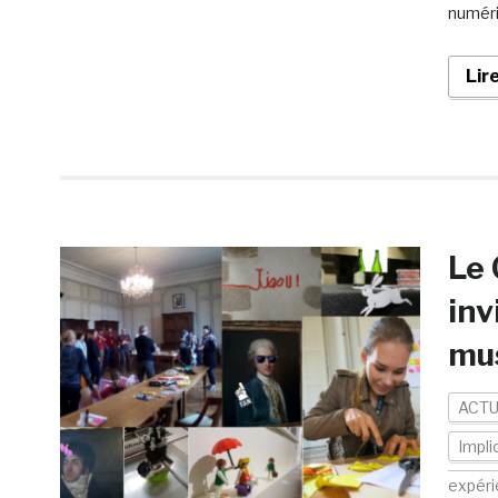
numéri
Lir
Le 
inv
mus
ACTU
Impli
expér