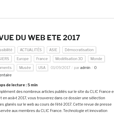
VUE DU WEB ETE 2017
sibilité
ACTUALITÉS
ASIE
Démocratisation
IERS
Europe
France
Modélisation 3D
Monde
uments
Musée
USA
01/09/2017
par
admin
0
ntaire
s de lecture :
5
min
plément des nombreux articles publiés sur le site du CLIC France 
t et en aoà»t 2017, vous trouverez dans ce dossier une sélection
cles glanés sur le web au cours de l’été 2017. Cette revue de presse
servée aux membres du CLIC France. Technologie et innovation