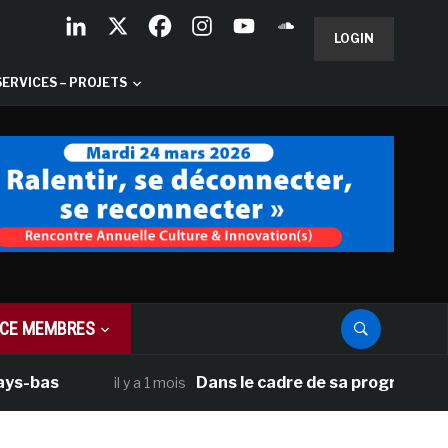
LOGIN
SERVICES – PROJETS
CE MEMBRES
as
Dans le cadre de sa programmation amé
il y a 1 mois