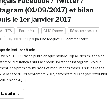
nçais Facebook / Twitter /
tagram (01/09/2017) et bilan
uis le 1er janvier 2017
ALITÉS
Barométre
CLIC France
Réseaux sociaux
40
01/09/2017
par
pauline broquet
0 commentaire
s de lecture :
9
min
e web du CLIC France publie chaque mois le Top 40 des musées et
patrimoniaux français sur Facebook, Twitter et Instagram. Voici le
ment des premiers musées et monuments français sur les réseau
x à la date du 1er septembre 2017, baromètre qui analyse l’évolutio
lle en aoà»t […]
e la suite →