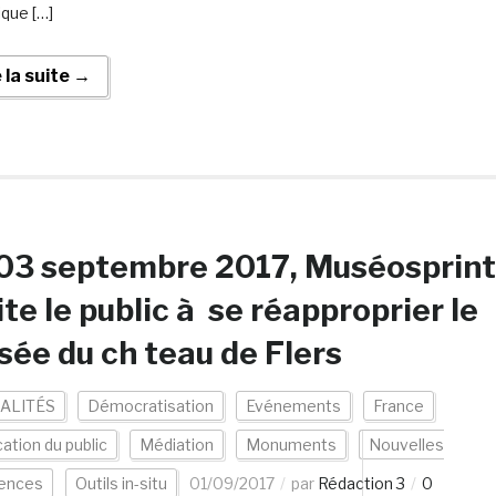
que […]
e la suite →
03 septembre 2017, Muséosprint
ite le public à se réapproprier le
ée du ch teau de Flers
ALITÉS
Démocratisation
Evénements
France
cation du public
Médiation
Monuments
Nouvelles
iences
Outils in-situ
01/09/2017
par
Rédaction 3
0