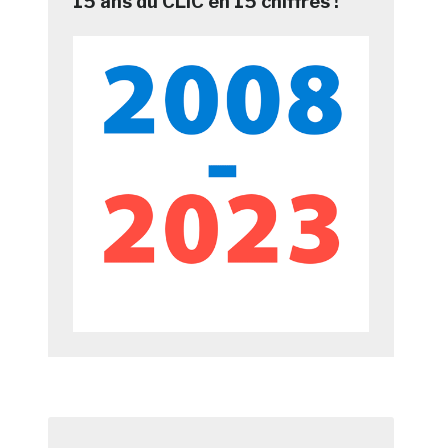
15 ans du CLIC en 15 chiffres !