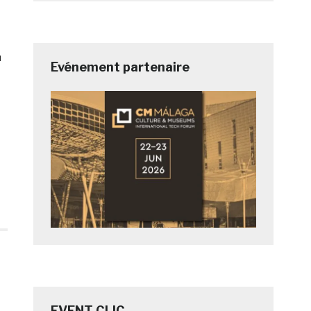
u
Evénement partenaire
à
EVENT CLIC