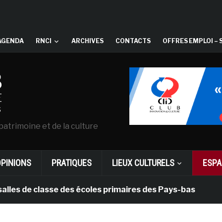
AGENDA
RNCI
ARCHIVES
CONTACTS
OFFRES EMPLOI – 
patrimoine et de la culture
OPINIONS
PRATIQUES
LIEUX CULTURELS
ESPA
e classe des écoles primaires des Pays-bas
il y a 1 m