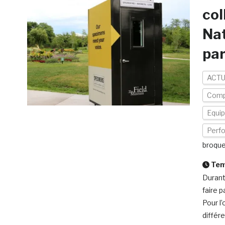
col
Nat
par
ACTU
Comp
Equi
Perf
broqu
Temp
Durant
faire 
Pour l
différ