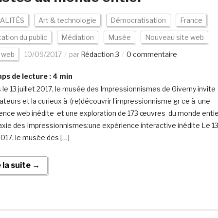
ALITÉS
Art & technologie
Démocratisation
France
cation du public
Médiation
Musée
Nouveau site web
s web
10/09/2017
par
Rédaction 3
0 commentaire
s de lecture :
4
min
 le 13 juillet 2017, le musée des Impressionnismes de Giverny invite
ateurs et la curieux à (re)découvrir l’impressionnisme gr ce à une
ence web inédite et une exploration de 173 œuvres du monde entie
axie des Impressionnismes:une expérience interactive inédite Le 1
 2017, le musée des […]
e la suite →