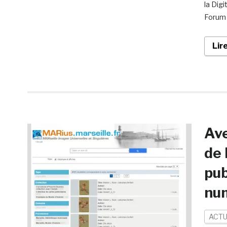
la Dig
Forum 
Lir
Ave
de 
pub
nu
ACTU