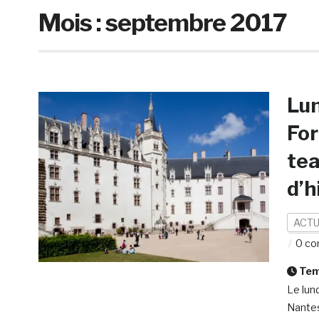
Mois :
septembre 2017
Lu
For
tea
d’h
ACTU
0 co
Temp
Le lun
Nantes