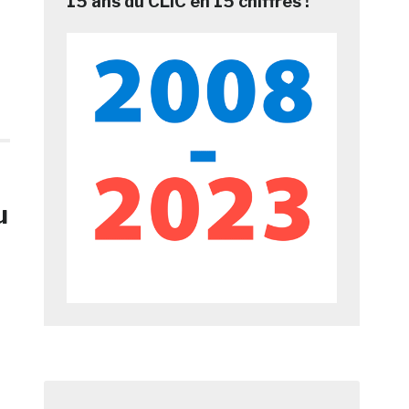
15 ans du CLIC en 15 chiffres !
u