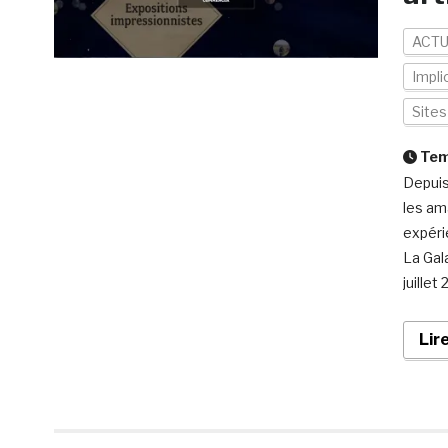
ACTU
Impli
Site
Temp
Depuis
les am
expéri
La Gal
juillet
Lir