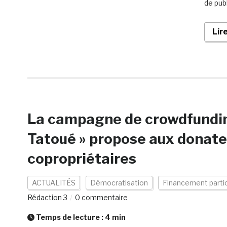
de publ
Lir
La campagne de crowdfunding 
Tatoué » propose aux donateu
copropriétaires
ACTUALITÉS
Démocratisation
Financement partic
Rédaction 3
0 commentaire
Temps de lecture :
4
min