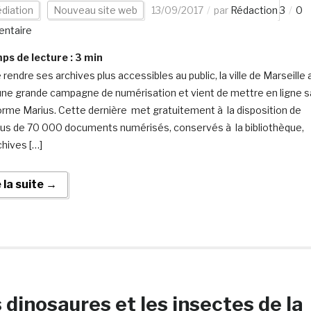
diation
Nouveau site web
13/09/2017
par
Rédaction 3
0
ntaire
s de lecture :
3
min
 rendre ses archives plus accessibles au public, la ville de Marseille 
une grande campagne de numérisation et vient de mettre en ligne s
orme Marius. Cette dernière met gratuitement à la disposition de
lus de 70 000 documents numérisés, conservés à la bibliothèque,
chives […]
e la suite →
 dinosaures et les insectes de la