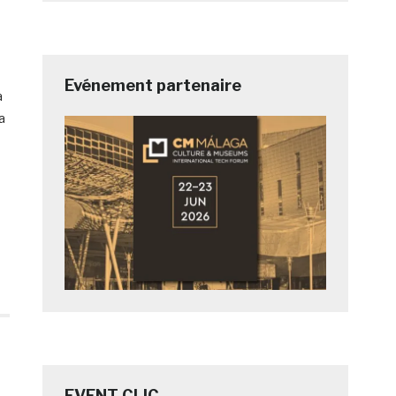
Evénement partenaire
a
a
EVENT CLIC