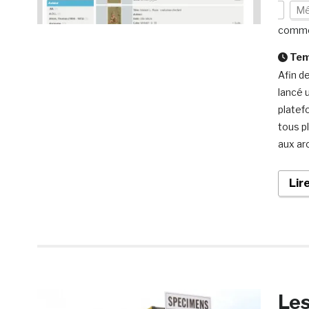
Mé
comme
Temp
Afin de
lancé 
platef
tous p
aux ar
Lir
Les