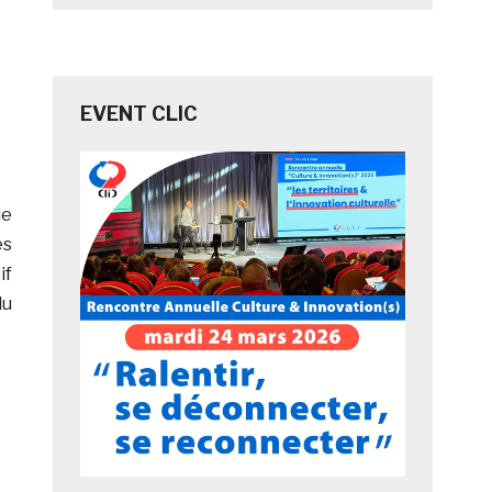
EVENT CLIC
de
es
if
du