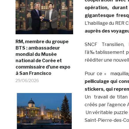
opération, duran
gigantesque fresq
L’habillage du RER 
auprès des voyageur
RM, membre du groupe
SNCF Transilien, 
BTS : ambassadeur
l’à‰tablissement pu
mondial du Musée
rééditer une nouvel
national de Corée et
commissaire d’une expo
à San Francisco
Pour ce « maquilla
29/06/2026
pelliculage qui co
stickers, qui repre
Un travail de tita
créés par l’agence A
Un véritable puzzle 
Saint-Pierre-des-Co