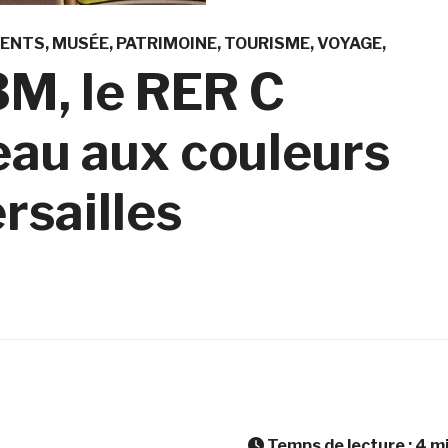
ENTS
MUSÉE
PATRIMOINE
TOURISME
VOYAGE
3M, le RER C
eau aux couleurs
rsailles
Temps de lecture :
4
m