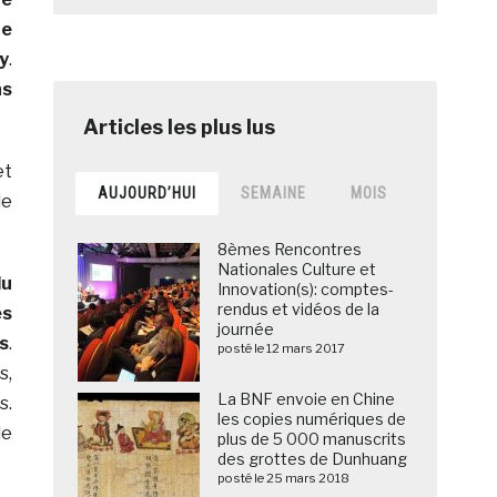
ne
y
.
ns
et
AUJOURD’HUI
SEMAINE
MOIS
de
8èmes Rencontres
Nationales Culture et
du
Innovation(s): comptes-
rendus et vidéos de la
es
journée
s
.
posté le 12 mars 2017
s,
La BNF envoie en Chine
s.
les copies numériques de
de
plus de 5 000 manuscrits
des grottes de Dunhuang
posté le 25 mars 2018