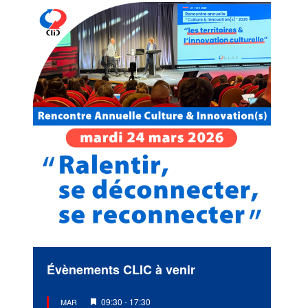
Évènements CLIC à venir
Mis
09:30
-
17:30
MAR