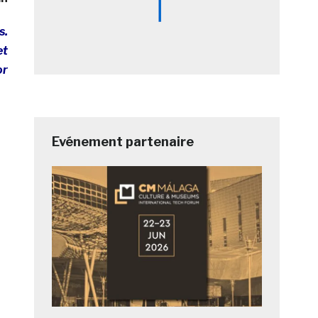
s.
et
or
Evénement partenaire