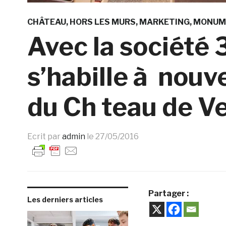
CHÂTEAU
HORS LES MURS
MARKETING
MONUM
Avec la société 
s’habille à nouv
du Ch teau de Ve
Ecrit par
admin
le
27/05/2016
Partager :
Les derniers articles