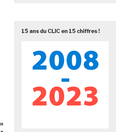
15 ans du CLIC en 15 chiffres !
en
te