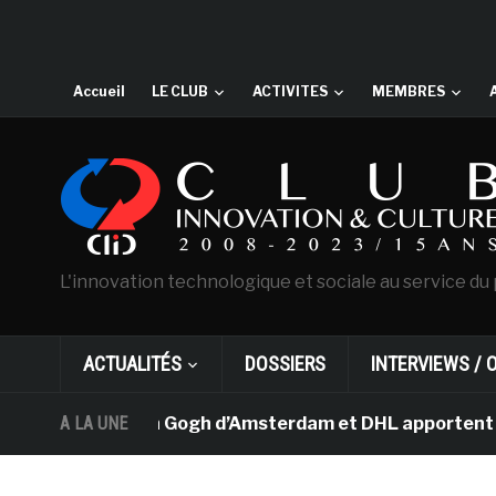
Accueil
LE CLUB
ACTIVITES
MEMBRES
L'innovation technologique et sociale au service du 
ACTUALITÉS
DOSSIERS
INTERVIEWS / 
sée Van Gogh d’Amsterdam et DHL apportent l’art dans le
A LA UNE