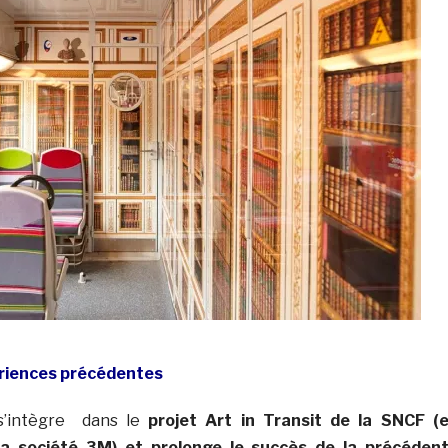
riences précédentes
s’intègre dans le
projet Art in Transit de la SNCF (
la société 3M) et prolonge le succès de la précéden