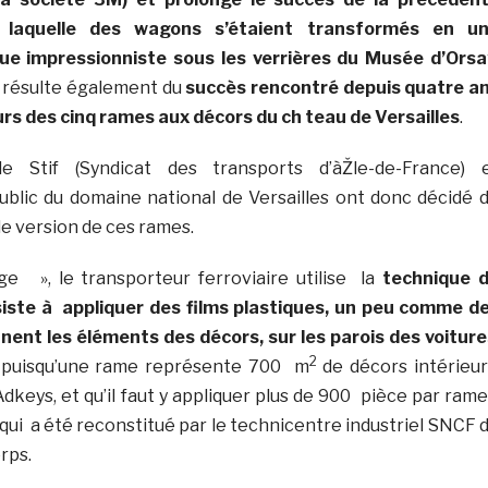
t laquelle des wagons s’étaient transformés en u
ue impressionniste sous les verrières du Musée d’Orsa
C résulte également du
succès rencontré depuis quatre a
s des cinq rames aux décors du ch teau de Versailles
.
le Stif (Syndicat des transports d’àŽle-de-France) 
blic du domaine national de Versailles ont donc décidé 
le version de ces rames.
ge », le transporteur ferroviaire utilise la
technique 
nsiste à appliquer des films plastiques, un peu comme d
nnent les éléments des décors, sur les parois des voiture
2
n puisqu’une rame représente 700 m
de décors intérieur
dkeys, et qu’il faut y appliquer plus de 900 pièce par rame
qui a été reconstitué par le technicentre industriel SNCF 
rps.