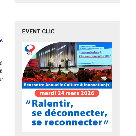
EVENT CLIC
es
 à
 à
ur
.