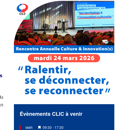
s
du
un
Évènements CLIC à venir
Mis
09:30
-
17:30
MAR