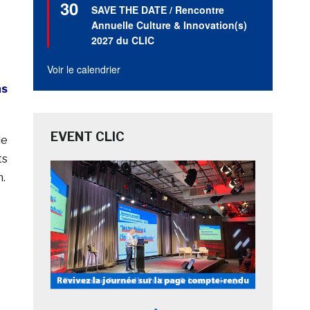
30
en
SAVE THE DATE / Rencontre
avant
Annuelle Culture & Innovation(s)
2027 du CLIC
Voir le calendrier
ns
EVENT CLIC
de
ts
n.