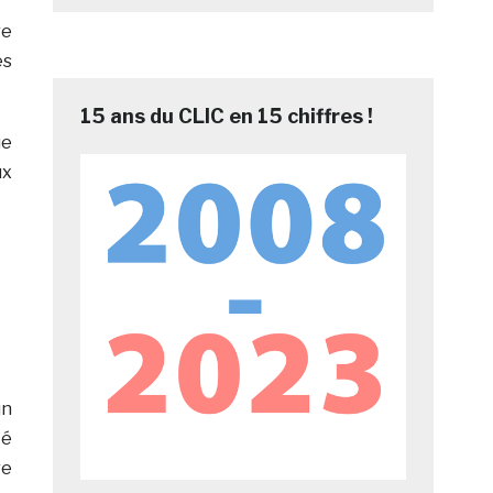
re
es
15 ans du CLIC en 15 chiffres !
ue
ux
un
té
re