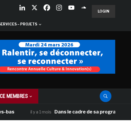
LOGIN
SERVICES – PROJETS
CE MEMBRES
s
Dans le cadre de sa programmation amér
il y a 1 mois