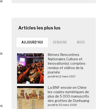
ue
AUJOURD’HUI
SEMAINE
MOIS
ux
8èmes Rencontres
Nationales Culture et
Innovation(s): comptes-
rendus et vidéos de la
journée
posté le 12 mars 2017
La BNF envoie en Chine
les copies numériques de
plus de 5 000 manuscrits
des grottes de Dunhuang
posté le 25 mars 2018
es