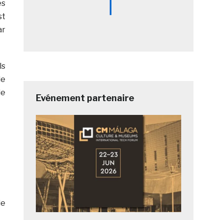
es
st
ar
ls
de
de
Evénement partenaire
de