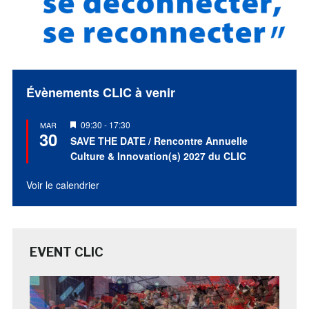
Évènements CLIC à venir
Mis
09:30
-
17:30
MAR
30
en
SAVE THE DATE / Rencontre Annuelle
avant
Culture & Innovation(s) 2027 du CLIC
Voir le calendrier
EVENT CLIC