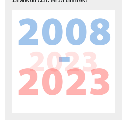
15 ans du CLIC en 15 chiffres !