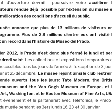
ent d’ouverture devrait poursuivre voire
accélérer 
siteurs rendue déjà possible par l’extension du musée 
mélioration des conditions d’accueil du public
.
usée annonce que plus de 13 millions de visiteurs o
programme
.
Plus de 2.9 millions d’entre eux ont visité 
 un record dans l’histoire du Museo del Prado
.
ier 2012, le Prado n’est donc plus fermé le lundi et se
dredi saint
. Les collections et expositions temporaires 
cessibles tous les jours de l’année à l’exception de 3 jour
vier et 25 décembre.
Le musée rejoint ainsi le club restrei
de ouverts tous les jours: Tate Modern, the Briti
smuseum and the Van Gogh Museum en Europe, et 
f Art, Washington, et le Boston Museum of Fine Arts, US
t évenement et le partaneriat avec Telefonica, le Prado
du musée pendant les 3ers lundis 16, 23 et 30 Janvier.