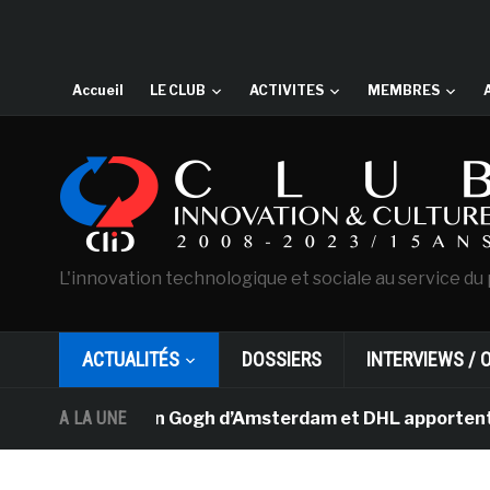
Accueil
LE CLUB
ACTIVITES
MEMBRES
L'innovation technologique et sociale au service du 
ACTUALITÉS
DOSSIERS
INTERVIEWS / 
 musée Van Gogh d’Amsterdam et DHL apportent l’art dans
A LA UNE