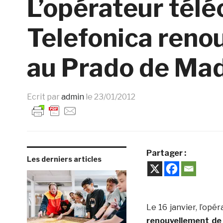
L’opérateur tél
Telefonica renou
au Prado de Mad
Ecrit par
admin
le
23/01/2012
Partager :
Les derniers articles
Le 16 janvier, l’op
renouvellement de