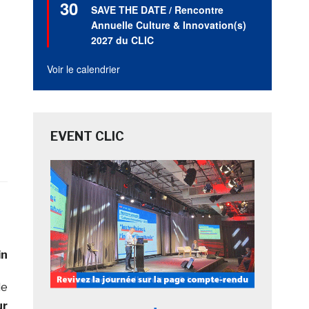
30
en
SAVE THE DATE / Rencontre
avant
Annuelle Culture & Innovation(s)
2027 du CLIC
Voir le calendrier
EVENT CLIC
in
le
ur