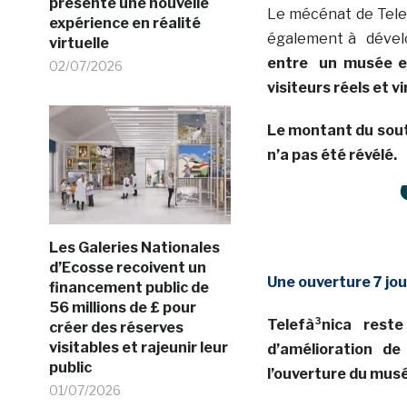
présente une nouvelle
Le mécénat de Telef
expérience en réalité
également à dévelo
virtuelle
entre un musée et 
02/07/2026
visiteurs réels et vi
Le montant du souti
n’a pas été révélé.
Les Galeries Nationales
d’Ecosse recoivent un
Une ouverture 7 jou
financement public de
56 millions de £ pour
Telefà³nica rest
créer des réserves
visitables et rajeunir leur
d’amélioration de
public
l’ouverture du musée
01/07/2026