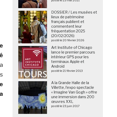
posté le 23 mai 2021
DOSSIER / Les musées et
lieux de patrimoine
français publient et
commentent leur
fréquentation 2025
(20/02/2026)
posté le 20 février 2026
le
Art Institute of Chicago
lance le premier parcours
é
intérieur GPS pour les
terminaux Apple et
a
Android
posté le 21 février 2013
s
A la Grande Halle de la
e
Villette, l’expo spectacle
« Imagine Van Gogh » offre
a
une immersion dans 200
œuvres XXL
posté le 23 juin 2017