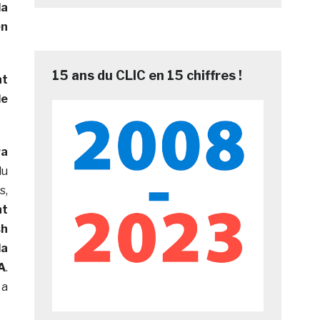
la
en
15 ans du CLIC en 15 chiffres !
nt
le
ra
du
s,
nt
sh
la
A
.
 a