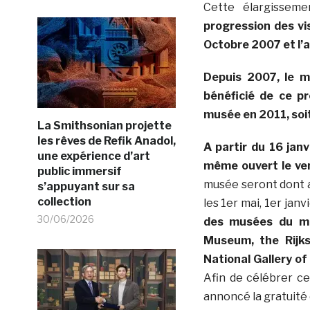
Cette élargissem
progression des vi
Octobre 2007 et l’a
Depuis 2007, le m
bénéficié de ce 
musée en 2011, soit
La Smithsonian projette
les rêves de Refik Anadol,
A partir du 16 janv
une expérience d’art
même ouvert le ven
public immersif
musée seront dont ac
s’appuyant sur sa
collection
les 1er mai, 1er jan
30/06/2026
des musées du mon
Museum, the Rijk
National Gallery o
Afin de célébrer ce
annoncé la gratuité 