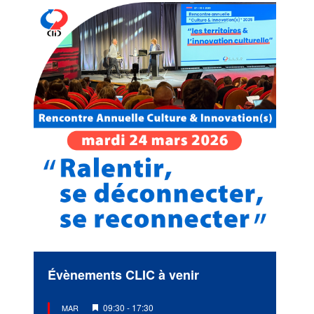
Évènements CLIC à venir
Mis
09:30
-
17:30
MAR