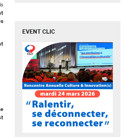
is
at
es
EVENT CLIC
nt
me
st