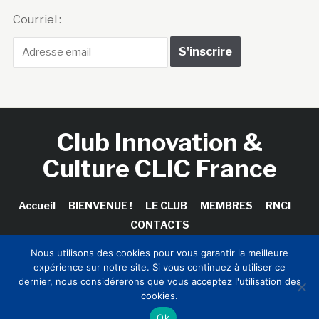
Courriel :
Club Innovation &
Culture CLIC France
Accueil
BIENVENUE !
LE CLUB
MEMBRES
RNCI
CONTACTS
Nous utilisons des cookies pour vous garantir la meilleure
expérience sur notre site. Si vous continuez à utiliser ce
dernier, nous considérerons que vous acceptez l'utilisation des
Copyright © 2026 Club Innovation & Culture CLIC France /
cookies.
Sinapses Conseils
Ok