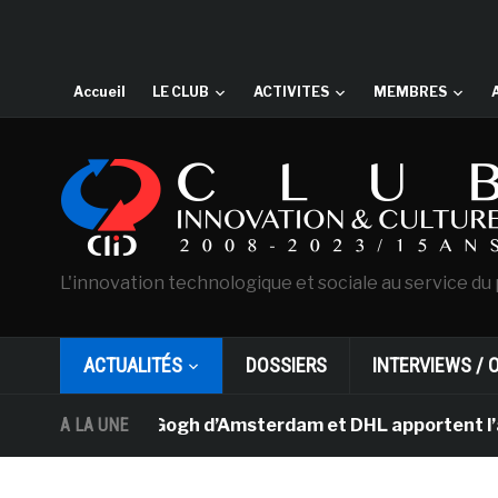
Accueil
LE CLUB
ACTIVITES
MEMBRES
L'innovation technologique et sociale au service du 
ACTUALITÉS
DOSSIERS
INTERVIEWS / 
usée Van Gogh d’Amsterdam et DHL apportent l’art dans l
A LA UNE