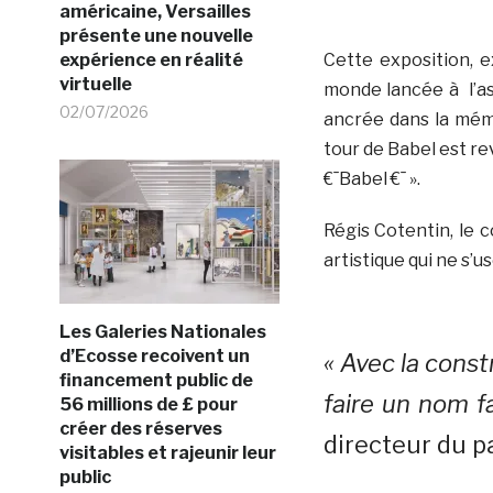
américaine, Versailles
présente une nouvelle
expérience en réalité
Cette exposition, e
virtuelle
monde lancée à l’ass
02/07/2026
ancrée dans la mémo
tour de Babel est re
€¯Babel €¯ ».
Régis Cotentin, le 
artistique qui ne s’us
Les Galeries Nationales
d’Ecosse recoivent un
« Avec la cons
financement public de
faire un nom fa
56 millions de £ pour
créer des réserves
directeur du p
visitables et rajeunir leur
public