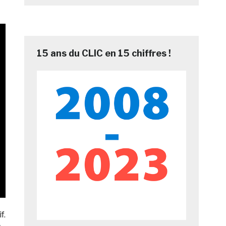
15 ans du CLIC en 15 chiffres !
f.