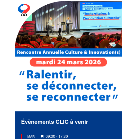
Évènements CLIC à venir
Mis
09:30
-
17:30
MAR