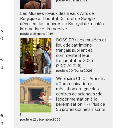
posté le 23 mai 2021
Les Musées royaux des Beaux-Arts de
Belgique et l’Institut Culturel de Google
dévoilent les oeuvres de Bruegel de manière
interactive et immersive
os
posté le 15 mars 2016
30
DOSSIER / Les musées et
lieux de patrimoine
français publient et
commentent leur
es
fréquentation 2025
(20/02/2026)
du
posté le 20 février 2026
Webinaire CLIC – Amcsti :
« Communication et
médiation en ligne des
centres de sciences : de
l’expérimentation à la
pérennisation ? » / Plus de
95 professionnels inscrits
!
de
posté le 12 décembre 2022
on