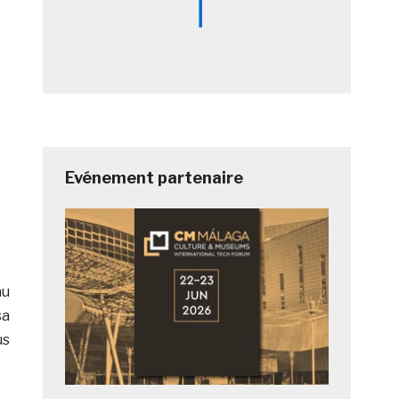
Evénement partenaire
au
sa
us