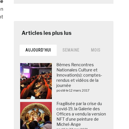
le
en
nt
AUJOURD’HUI
SEMAINE
MOIS
8èmes Rencontres
Nationales Culture et
Innovation(s): comptes-
rendus et vidéos de la
journée
posté le 12 mars 2017
Fragilisée par la crise du
covid-19, la Galerie des
Offices a vendu la version
NFT d’une peinture de
Michel-Ange