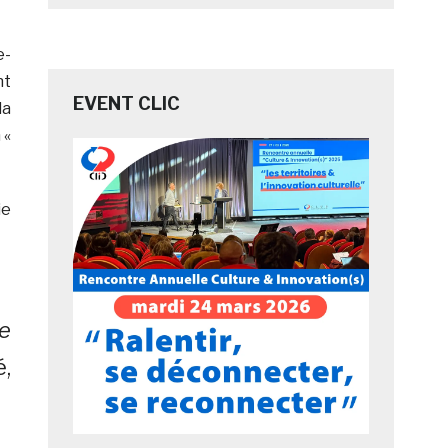
e-
nt
EVENT CLIC
la
 «
ie
se
é,