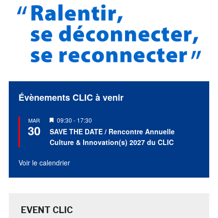
Évènements CLIC à venir
Mis
09:30
-
17:30
MAR
30
en
SAVE THE DATE / Rencontre Annuelle
avant
Culture & Innovation(s) 2027 du CLIC
Voir le calendrier
EVENT CLIC