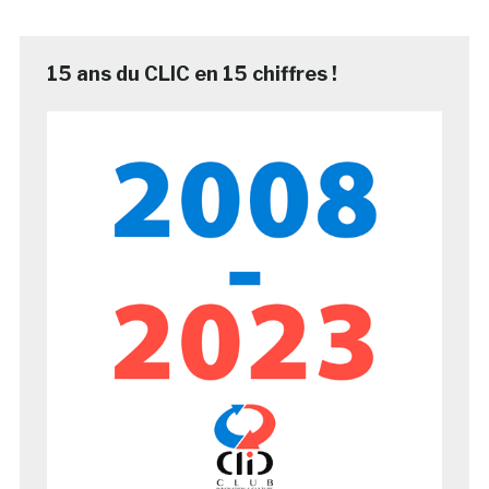
15 ans du CLIC en 15 chiffres !