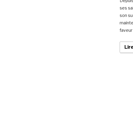
Depuis
ses sa
son su
mainte
faveur
Lir