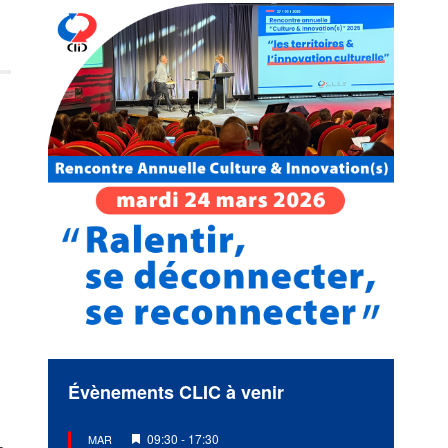
Évènements CLIC à venir
Mis
09:30
-
17:30
MAR