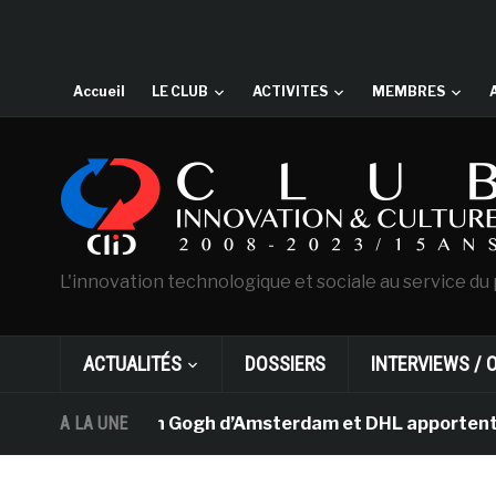
Accueil
LE CLUB
ACTIVITES
MEMBRES
L'innovation technologique et sociale au service du 
ACTUALITÉS
DOSSIERS
INTERVIEWS / 
e musée Van Gogh d’Amsterdam et DHL apportent l’art da
A LA UNE