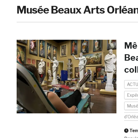
Musée Beaux Arts Orléa
Mêm
Bea
col
ACTU
Expér
Mus
d'Orlé
Temp