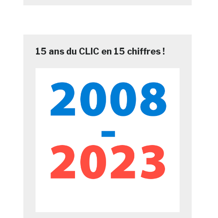
15 ans du CLIC en 15 chiffres !