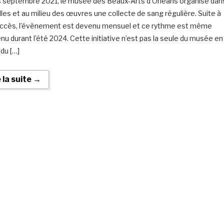
 septembre 2021, le musée des Beaux-Arts d’Orléans organise dan
lles et au milieu des œuvres une collecte de sang régulière. Suite à
ccès, l’évènement est devenu mensuel et ce rythme est même
nu durant l’été 2024. Cette initiative n’est pas la seule du musée en
 du […]
e la suite →