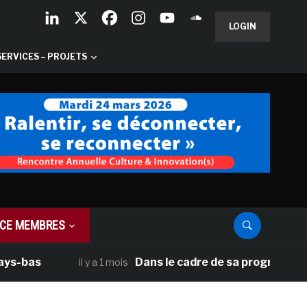
LOGIN
SERVICES – PROJETS
CE MEMBRES
as
Dans le cadre de sa programmation amé
il y a 1 mois