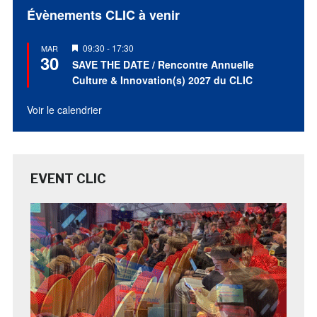
Évènements CLIC à venir
Mis
09:30
-
17:30
MAR
30
en
SAVE THE DATE / Rencontre Annuelle
avant
Culture & Innovation(s) 2027 du CLIC
Voir le calendrier
EVENT CLIC