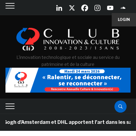
LOGIN
L'innovation technologique et sociale au service du
patrimoine et de la culture
gh d’Amsterdam et DHL apportent l’art dans les salles d