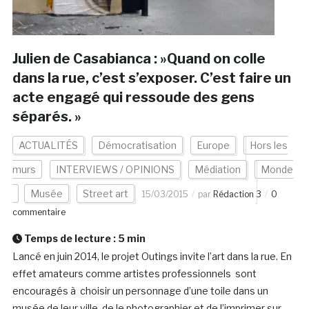
Julien de Casabianca : »Quand on colle
dans la rue, c’est s’exposer. C’est faire un
acte engagé qui ressoude des gens
séparés. »
ACTUALITÉS
Démocratisation
Europe
Hors les
murs
INTERVIEWS / OPINIONS
Médiation
Monde
Musée
Street art
15/03/2015
par
Rédaction 3
0
commentaire
Temps de lecture :
5
min
Lancé en juin 2014, le projet Outings invite l’art dans la rue. En
effet amateurs comme artistes professionnels sont
encouragés à choisir un personnage d’une toile dans un
musée de leur ville, de le photographier et de l’imprimer sur