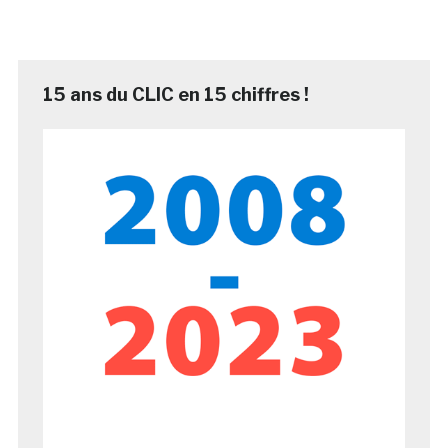
15 ans du CLIC en 15 chiffres !