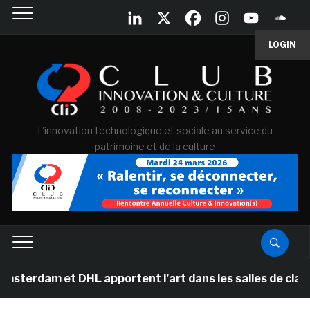
LOGIN
L'innovation technologique et sociale au service du
patrimoine et de la culture
et DHL apportent l’art dans les salles de classe des éc