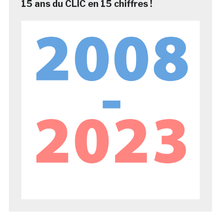
15 ans du CLIC en 15 chiffres !