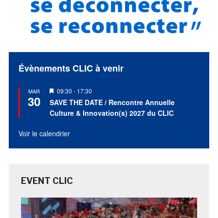
Évènements CLIC à venir
Mis
09:30
-
17:30
MAR
30
en
SAVE THE DATE / Rencontre Annuelle
avant
Culture & Innovation(s) 2027 du CLIC
Voir le calendrier
EVENT CLIC