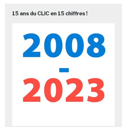
15 ans du CLIC en 15 chiffres !