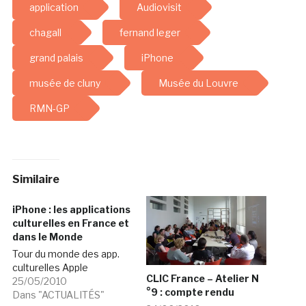
application
Audiovisit
chagall
fernand leger
grand palais
iPhone
musée de cluny
Musée du Louvre
RMN-GP
Similaire
iPhone : les applications
culturelles en France et
dans le Monde
Tour du monde des app.
culturelles Apple
CLIC France – Atelier N
25/05/2010
°9 : compte rendu
Dans "ACTUALITÉS"