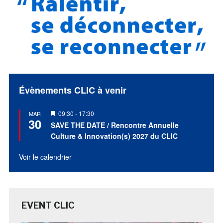
Évènements CLIC à venir
Mis
09:30
-
17:30
MAR
30
en
SAVE THE DATE / Rencontre Annuelle
avant
Culture & Innovation(s) 2027 du CLIC
Voir le calendrier
EVENT CLIC