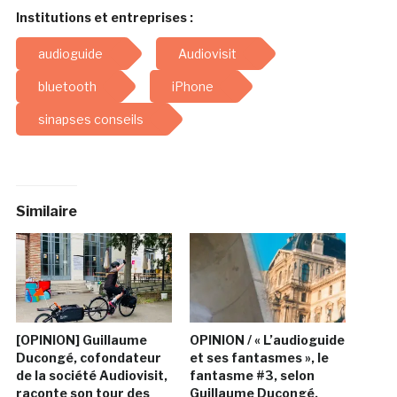
Institutions et entreprises :
audioguide
Audiovisit
bluetooth
iPhone
sinapses conseils
Similaire
[OPINION] Guillaume
OPINION / « L’audioguide
Ducongé, cofondateur
et ses fantasmes », le
de la société Audiovisit,
fantasme #3, selon
raconte son tour des
Guillaume Ducongé,