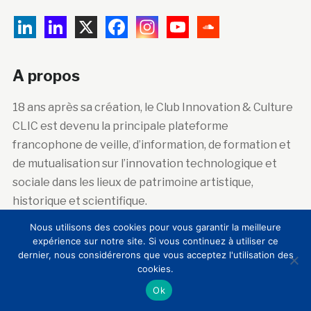
A propos
18 ans après sa création, le Club Innovation & Culture
CLIC est devenu la principale plateforme
francophone de veille, d’information, de formation et
de mutualisation sur l’innovation technologique et
sociale dans les lieux de patrimoine artistique,
historique et scientifique.
Nous utilisons des cookies pour vous garantir la meilleure
expérience sur notre site. Si vous continuez à utiliser ce
Abonnez-vous à la newsletter
dernier, nous considérerons que vous acceptez l'utilisation des
cookies.
Courriel :
Ok