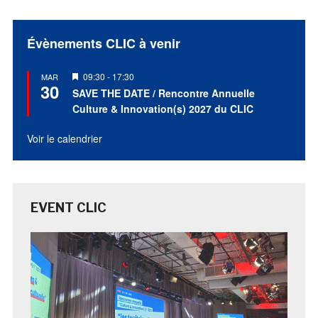
Évènements CLIC à venir
Mis
09:30
-
17:30
MAR
30
en
SAVE THE DATE / Rencontre Annuelle
avant
Culture & Innovation(s) 2027 du CLIC
Voir le calendrier
EVENT CLIC