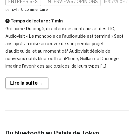
ENTREPRISES
INTERVIEWS / OPINIONS
16/07/2009
par
pyl
0 commentaire
Temps de lecture :
7
min
Guillaume Ducongé, directeur des contenus et des TIC,
Audiovisit « Le monopole de l’audioguide est terminé » Sept
ans après la mise en œuvre de son premier projet
d’audioguide, et au moment oà¹ Audiovisit déploie de
nouveaux outils bluetooth et iPhone, Guillaume Ducongé
imagine l’avenir des audioguides, de leurs types […]
Lire la suite →
Du bluetooth au Palais de Tokyo