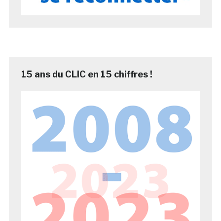
15 ans du CLIC en 15 chiffres !