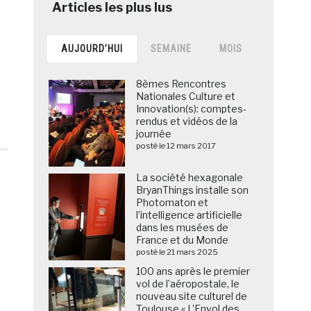
AUJOURD’HUI
SEMAINE
MOIS
8èmes Rencontres
Nationales Culture et
Innovation(s): comptes-
rendus et vidéos de la
journée
posté le 12 mars 2017
La société hexagonale
BryanThings installe son
Photomaton et
l’intelligence artificielle
dans les musées de
France et du Monde
posté le 21 mars 2025
100 ans après le premier
vol de l’aéropostale, le
nouveau site culturel de
Toulouse « L’Envol des