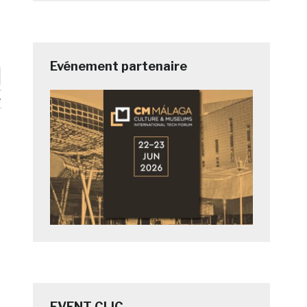
Evénement partenaire
e
e
EVENT CLIC