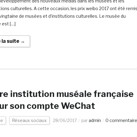
 développement des nouveaux médias dans les musées et les
tions culturelles. A cette occasion, les prix weibo 2017 ont été remi
vingtaine de musées et d’institutions culturelles. Le musée du
 est […]
e la suite →
re institution muséale française
t sur son compte WeChat
ée
Réseaux sociaux
28/06/2017
par
admin
0 commentair