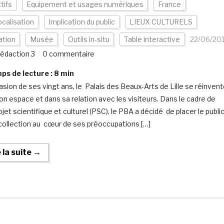
tifs
Equipement et usages numériques
France
calisation
Implication du public
LIEUX CULTURELS
ation
Musée
Outils in-situ
Table interactive
22/06/20
édaction 3
0 commentaire
s de lecture :
8
min
casion de ses vingt ans, le Palais des Beaux-Arts de Lille se réinvent
on espace et dans sa relation avec les visiteurs. Dans le cadre de
jet scientifique et culturel (PSC), le PBA a décidé de placer le publi
 collection au cœur de ses préoccupations […]
e la suite →