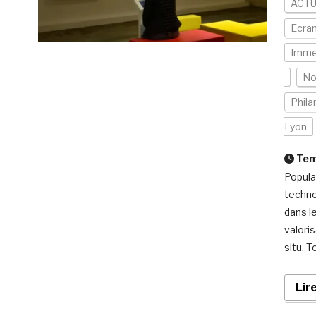
ACTU
Ecran
Imme
No
Phila
Lyon
Temp
Popula
techno
dans l
valori
situ. 
Lir