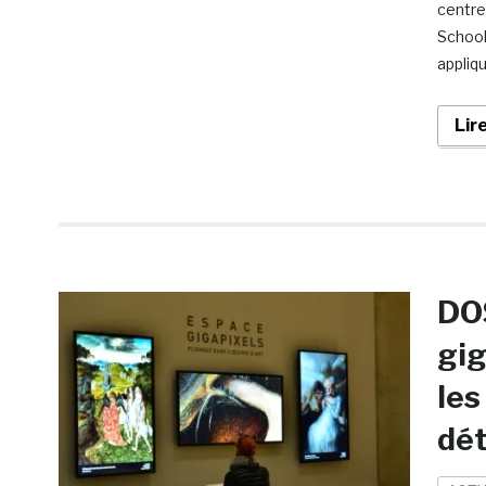
centre
School
appliq
Lir
DOS
gig
les
dét