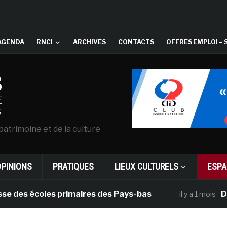
AGENDA
RNCI
ARCHIVES
CONTACTS
OFFRES EMPLOI – 
patrimoine et de la culture
OPINIONS
PRATIQUES
LIEUX CULTURELS
ESPA
 écoles primaires des Pays-bas
Dans le 
il y a 1 mois