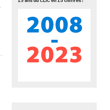
15 ans du CLIC en 15 chiffres !
s
e