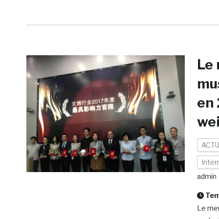
Le 
mus
en 
we
ACTU
Inter
admin
Temp
Le mer