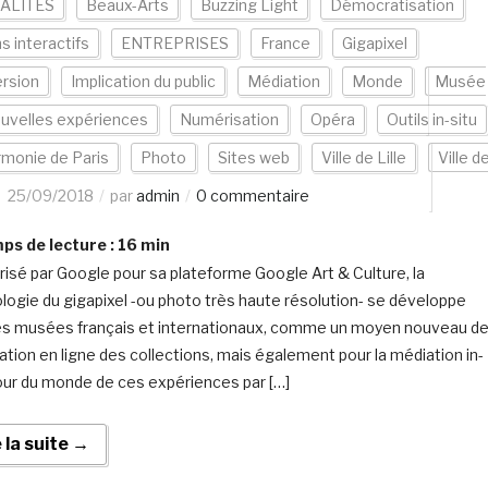
ALITÉS
Beaux-Arts
Buzzing Light
Démocratisation
s interactifs
ENTREPRISES
France
Gigapixel
rsion
Implication du public
Médiation
Monde
Musée
uvelles expériences
Numérisation
Opéra
Outils in-situ
rmonie de Paris
Photo
Sites web
Ville de Lille
Ville d
25/09/2018
par
admin
0 commentaire
s de lecture :
16
min
risé par Google pour sa plateforme Google Art & Culture, la
logie du gigapixel -ou photo très haute résolution- se développe
es musées français et internationaux, comme un moyen nouveau d
sation en ligne des collections, mais également pour la médiation in-
Tour du monde de ces expériences par […]
e la suite →