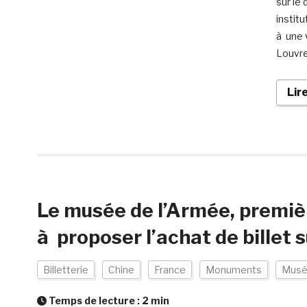
sur le
institu
à une 
Louvre
Lir
Le musée de l’Armée, premiè
à proposer l’achat de bille
Billetterie
Chine
France
Monuments
Mus
Temps de lecture :
2
min