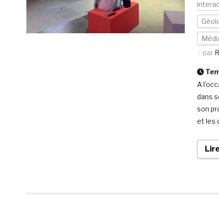
interac
Géolo
Médi
par
R
Temp
A l’oc
dans s
son pro
et les
Lir