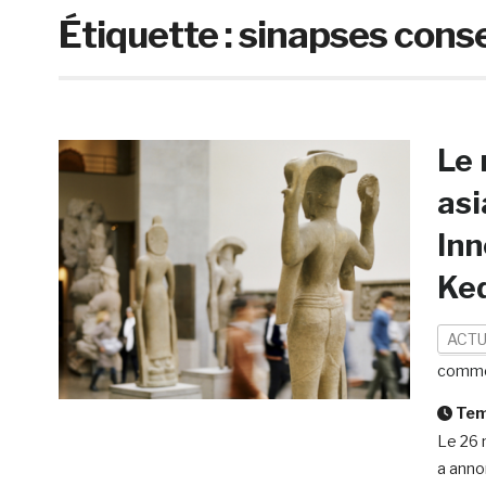
Étiquette :
sinapses conse
Le 
asi
Inn
Ke
ACTU
comme
Temp
Le 26 
a anno