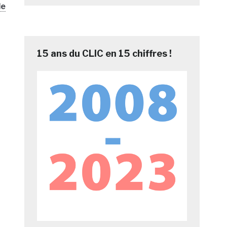
de
15 ans du CLIC en 15 chiffres !