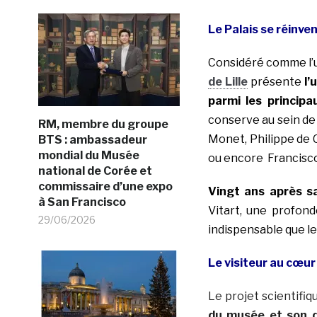
Le Palais se réinven
Considéré comme l’u
de Lille
présente
l’
parmi les princip
conserve au sein de 
RM, membre du groupe
Monet, Philippe de 
BTS : ambassadeur
mondial du Musée
ou encore Francisco
national de Corée et
commissaire d’une expo
Vingt ans après s
à San Francisco
Vitart, une profond
29/06/2026
indispensable que l
Le visiteur au cœur
Le projet scientifi
du musée et son 