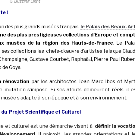
© Buzzing Light
te !
n des plus grands musées français,
le Palais des Beaux-Ar
une des plus prestigieuses collections d’Europe et comp
aux musées de la région des Hauts-de-France
. Le Pala
ses collections les chefs-d’œuvre d’artistes tels que Clau
Champaigne, Gustave Courbet, Raphaà«l, Pierre Paul Rube
 de Goya.
a rénovation
par les architectes Jean-Marc Ibos et Myr
e mutation s’impose. Si ses atouts demeurent réels, il e
e musée s’adapte à son époque et à son environnement.
 du Projet Scientifique et Culturel
que et culturel est une démarche visant à
définir la vocati
développement
. Il prévoit les grandes orientations et l