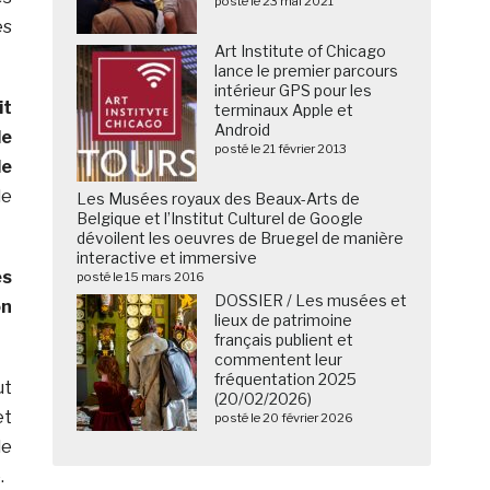
posté le 23 mai 2021
es
Art Institute of Chicago
lance le premier parcours
intérieur GPS pour les
it
terminaux Apple et
Android
de
posté le 21 février 2013
le
de
Les Musées royaux des Beaux-Arts de
Belgique et l’Institut Culturel de Google
dévoilent les oeuvres de Bruegel de manière
interactive et immersive
es
posté le 15 mars 2016
DOSSIER / Les musées et
on
lieux de patrimoine
français publient et
commentent leur
fréquentation 2025
ut
(20/02/2026)
et
posté le 20 février 2026
de
.