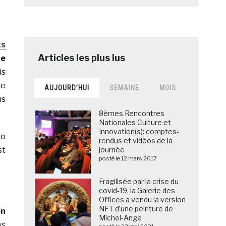
ts
te
is
de
AUJOURD’HUI
SEMAINE
MOIS
ns
8èmes Rencontres
Nationales Culture et
Innovation(s): comptes-
to
rendus et vidéos de la
st
journée
posté le 12 mars 2017
Fragilisée par la crise du
covid-19, la Galerie des
Offices a vendu la version
NFT d’une peinture de
on
Michel-Ange
es