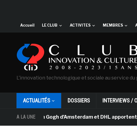
Accueil
LE CLUB
ACTIVITES
MEMBRES
L'innovation technologique et sociale au service du 
ACTUALITÉS
DOSSIERS
INTERVIEWS / 
usée Van Gogh d’Amsterdam et DHL apportent l’art dans l
A LA UNE