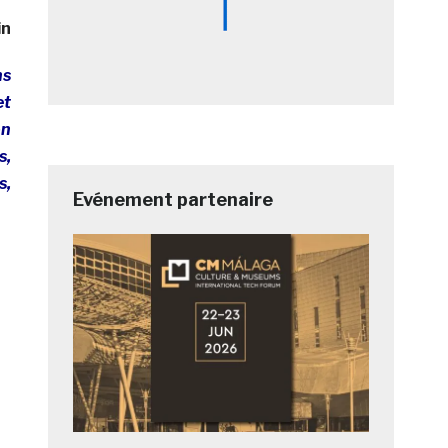
in
ns
et
on
s,
s,
Evénement partenaire