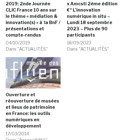
2019: 2nde Journée
x Amcsti 2ème édition
CLIC France 10 ans sur
€“ L’innovation
le thème « médiation &
numérique in situ –
innovation(s) » à la BnF /
Lundi 18 septembre
présentations et
2023 – Plus de 90
compte-rendus
participants
04/10/2019
18/09/2023
Dans "ACTUALITÉS"
Dans "ACTUALITÉS"
Ouverture et
réouverture de musées
et lieux de patrimoine
en France: les outils
numériques en
développement
17/03/2014
Dans "Accessibilité"