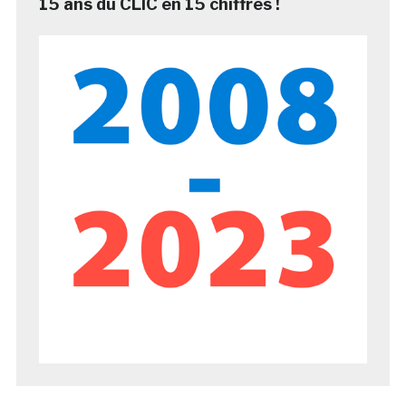
15 ans du CLIC en 15 chiffres !