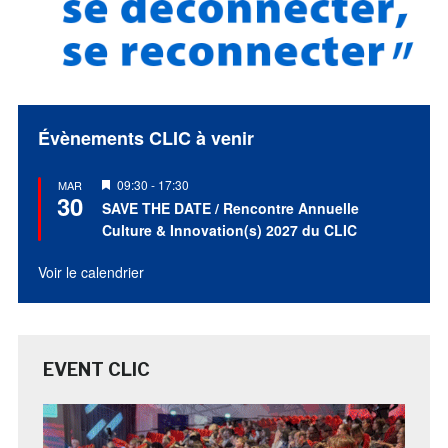
Évènements CLIC à venir
Mis
09:30
-
17:30
MAR
30
en
SAVE THE DATE / Rencontre Annuelle
avant
Culture & Innovation(s) 2027 du CLIC
Voir le calendrier
EVENT CLIC