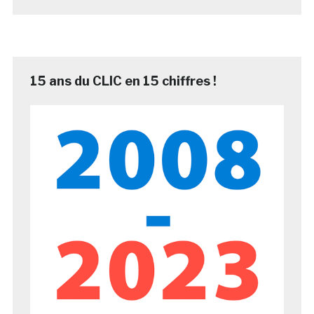
15 ans du CLIC en 15 chiffres !