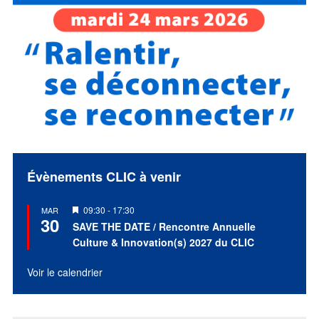
Évènements CLIC à venir
Mis
09:30
-
17:30
MAR
30
en
SAVE THE DATE / Rencontre Annuelle
avant
Culture & Innovation(s) 2027 du CLIC
Voir le calendrier