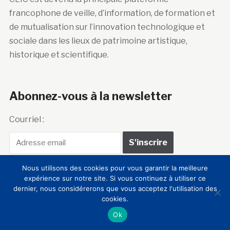
francophone de veille, d’information, de formation et
de mutualisation sur l’innovation technologique et
sociale dans les lieux de patrimoine artistique,
historique et scientifique.
Abonnez-vous à la newsletter
Courriel :
Nous utilisons des cookies pour vous garantir la meilleure
expérience sur notre site. Si vous continuez à utiliser ce
dernier, nous considérerons que vous acceptez l'utilisation des
cookies.
Club Innovation &
Ok
Culture CLIC France