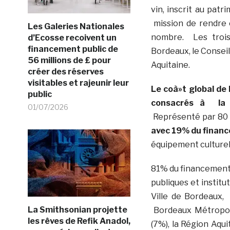
vin, inscrit au pat
mission de rendre c
Les Galeries Nationales
nombre. Les trois
d’Ecosse recoivent un
financement public de
Bordeaux, le Conseil
56 millions de £ pour
Aquitaine.
créer des réserves
visitables et rajeunir leur
Le coà»t global de 
public
consacrés à la 
01/07/2026
Représenté par 80
avec 19% du financ
équipement culturel
81% du financement 
publiques et institu
Ville de Bordeaux, 
La Smithsonian projette
Bordeaux Métropole
les rêves de Refik Anadol,
(7%), la Région Aqui