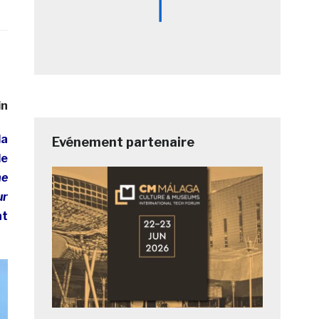
in
la
Evénement partenaire
le
me
ur
nt