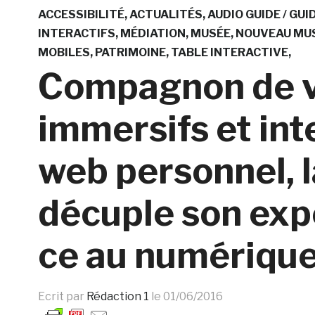
ACCESSIBILITÉ
ACTUALITÉS
AUDIO GUIDE / GU
INTERACTIFS
MÉDIATION
MUSÉE
NOUVEAU MU
MOBILES
PATRIMOINE
TABLE INTERACTIVE
Compagnon de vis
immersifs et int
web personnel, l
décuple son expé
ce au numériqu
Ecrit par
Rédaction 1
le
01/06/2016