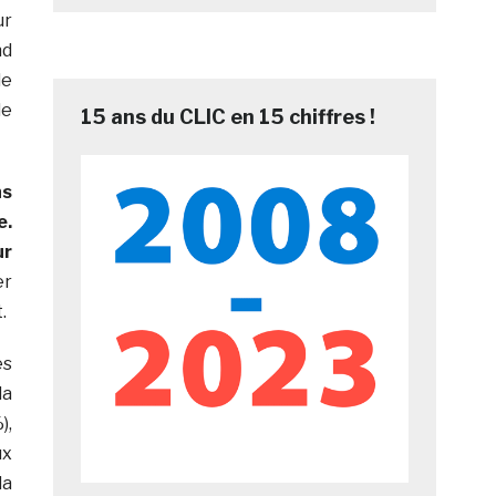
ur
nd
de
le
15 ans du CLIC en 15 chiffres !
ns
e.
ur
er
.
és
la
),
ux
la