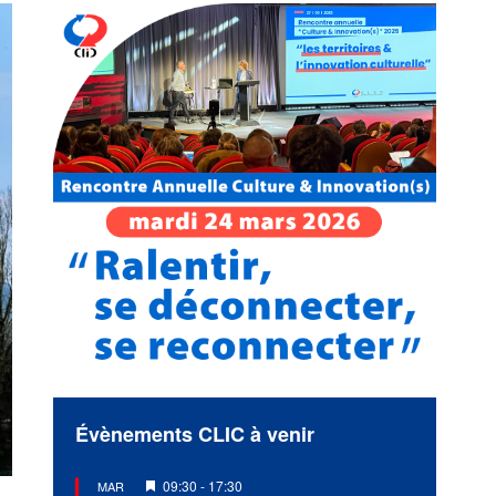
Évènements CLIC à venir
Mis
09:30
-
17:30
MAR