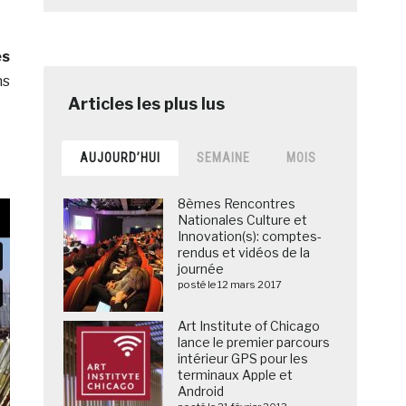
es
ns
AUJOURD’HUI
SEMAINE
MOIS
8èmes Rencontres
Nationales Culture et
Innovation(s): comptes-
rendus et vidéos de la
journée
posté le 12 mars 2017
Art Institute of Chicago
lance le premier parcours
intérieur GPS pour les
terminaux Apple et
Android