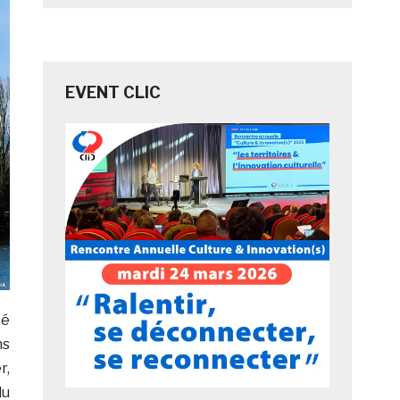
EVENT CLIC
ié
ns
r,
du