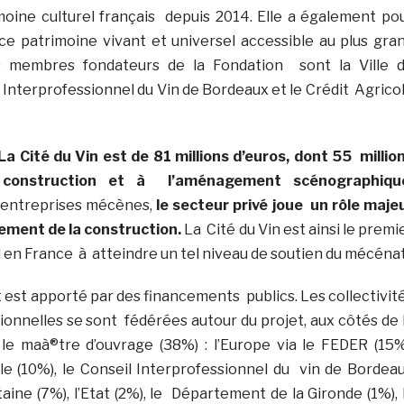
rimoine culturel français depuis 2014. Elle a également po
e patrimoine vivant et universel accessible au plus gra
 membres fondateurs de la Fondation sont la Ville 
 Interprofessionnel du Vin de Bordeaux et le Crédit Agrico
La Cité du Vin est de 81 millions d’euros, dont 55 millio
construction et à l’aménagement scénographiqu
 entreprises mécènes,
le secteur privé joue un rôle maje
ement de la construction.
La Cité du Vin est ainsi le premi
 en France à atteindre un tel niveau de soutien du mécénat
est apporté par des financements publics. Les collectivit
tionnelles se sont fédérées autour du projet, aux côtés de 
le maà®tre d’ouvrage (38%) : l’Europe via le FEDER (15%
 (10%), le Conseil Interprofessionnel du vin de Bordea
taine (7%), l’Etat (2%), le Département de la Gironde (1%), 