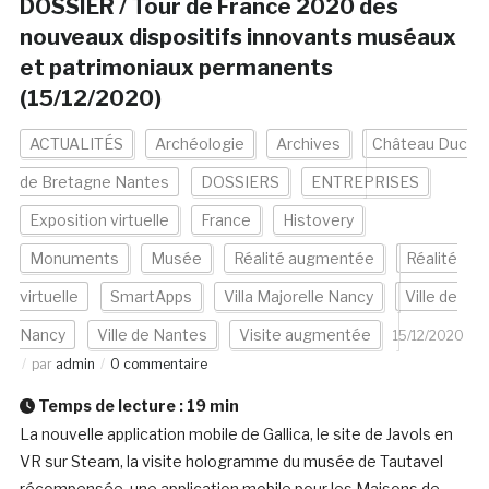
DOSSIER / Tour de France 2020 des
nouveaux dispositifs innovants muséaux
et patrimoniaux permanents
(15/12/2020)
ACTUALITÉS
Archéologie
Archives
Château Duc
de Bretagne Nantes
DOSSIERS
ENTREPRISES
Exposition virtuelle
France
Histovery
Monuments
Musée
Réalité augmentée
Réalité
virtuelle
SmartApps
Villa Majorelle Nancy
Ville de
Nancy
Ville de Nantes
Visite augmentée
15/12/2020
par
admin
0 commentaire
Temps de lecture :
19
min
La nouvelle application mobile de Gallica, le site de Javols en
VR sur Steam, la visite hologramme du musée de Tautavel
récompensée, une application mobile pour les Maisons de