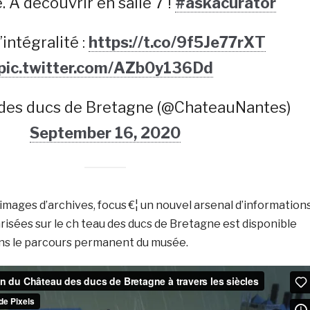
 A découvrir en salle 7 !
#askacurator
l’intégralité :
https://t.co/9f5Je77rXT
pic.twitter.com/AZb0y136Dd
 des ducs de Bretagne (@ChateauNantes)
September 16, 2020
 images d’archives, focus €¦ un nouvel arsenal d’information
isées sur le ch teau des ducs de Bretagne est disponible
dans le parcours permanent du musée.