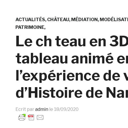
ACTUALITÉS
CHÂTEAU
MÉDIATION
MODÉLISAT
PATRIMOINE
Le ch teau en 3
tableau animé e
l’expérience de 
d’Histoire de Na
Ecrit par
admin
le
18/09/2020