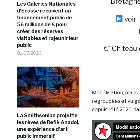
Bretagne.
Les Galeries Nationales
d’Ecosse recoivent un
financement public de
voir 
56 millions de £ pour
créer des réserves
visitables et rajeunir leur
public
€” Ch teau
01/07/2026
Modélisation, plans,
regroupées et vulgar
depuis l’été 2020, 
La Smithsonian projette
les rêves de Refik Anadol,
une expérience d’art
public immersif