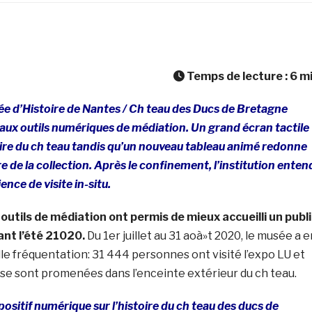
Temps de lecture :
6
m
usée d’Histoire de Nantes / Ch teau des Ducs de Bretagne
ux outils numériques de médiation. Un grand écran tactile
toire du ch teau tandis qu’un nouveau tableau animé redonne
e de la collection. Après le confinement, l’institution enten
ience de visite in-situ.
utils de médiation ont permis de mieux accueilli un publi
nt l’été 21020.
Du 1er juillet au 31 aoà»t 2020, le musée a e
lle fréquentation:
31 444 personnes ont visité l’
expo LU
et
e sont promenées dans l’enceinte extérieur du ch teau.
positif
numérique
sur l’histoire du ch teau des ducs de