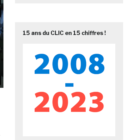
15 ans du CLIC en 15 chiffres !
s