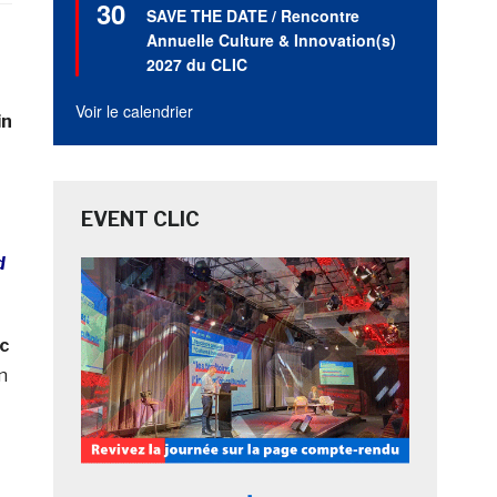
30
en
SAVE THE DATE / Rencontre
avant
Annuelle Culture & Innovation(s)
2027 du CLIC
Voir le calendrier
in
EVENT CLIC
d
c
n