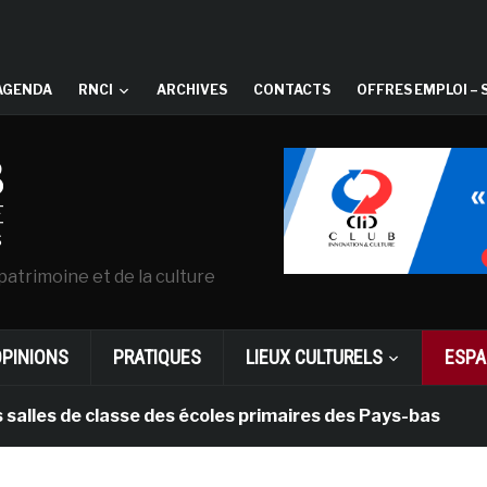
AGENDA
RNCI
ARCHIVES
CONTACTS
OFFRES EMPLOI – 
patrimoine et de la culture
OPINIONS
PRATIQUES
LIEUX CULTURELS
ESPA
de classe des écoles primaires des Pays-bas
il y a 1