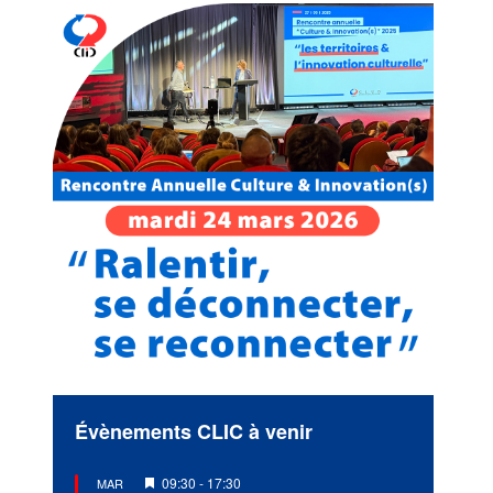
Évènements CLIC à venir
Mis
09:30
-
17:30
MAR