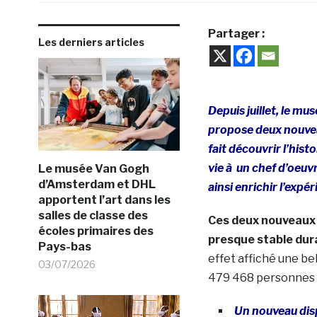
Partager :
Les derniers articles
Depuis juillet, le m
propose deux nouvea
fait découvrir l’his
vie à un chef d’oeuvr
Le musée Van Gogh
d’Amsterdam et DHL
ainsi enrichir l’expér
apportent l’art dans les
salles de classe des
Ces deux nouveaux o
écoles primaires des
presque stable dura
Pays-bas
effet affiché une be
03/07/2026
479 468 personnes s
Un nouveau dis