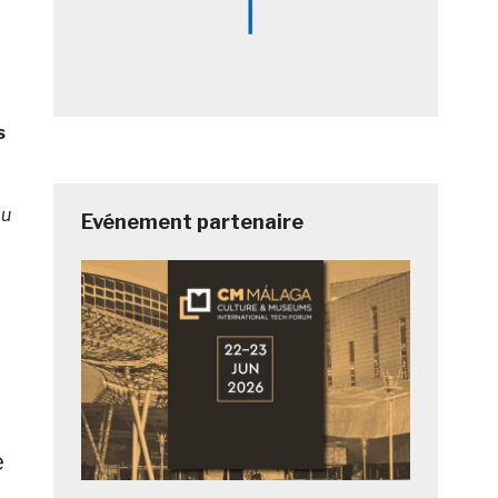
u
s
au
Evénement partenaire
e