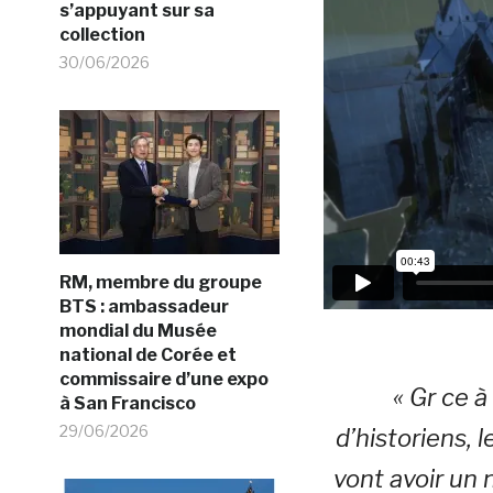
s’appuyant sur sa
collection
30/06/2026
RM, membre du groupe
BTS : ambassadeur
mondial du Musée
national de Corée et
commissaire d’une expo
« Gr ce 
à San Francisco
29/06/2026
d’historiens, 
vont avoir un 