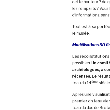
cette hauteur ? de q
les remparts ? Vous 
d’informations, sans
Tout est à sa portée,
le musée.
Modélisations 3D fi
Les reconstitutions
possibles.
Un comité
archéologues, a co
récentes.
Le résult
ème
teau du 14
siècle
Après une visualisati
premier ch teau vien
teau du duc de Breta