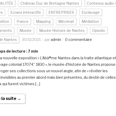
ALITÉS
Château Duc de Bretagne Nantes
Contenus audio /
es
Ecrans interactifs
ENTREPRISES
Esclavage
ition
France
Mapping
Mécénat
Médiation
uments
Musée
Musée Histoire de Nantes
Opixido
 de Nantes
30/11/2021
par
admin
0 commentaire
s de lecture :
7
min
a nouvelle exposition « L’Abà®me Nantes dans la traite atlantique e
avage colonial 1707 €“ 1830 », le musée d’histoire de Nantes propose
roger ses collections sous un nouvel angle, afin de « révéler les
 invisibles au premier abord mais bien présentes, du destin de celles
x qui furent victimes […]
e la suite →