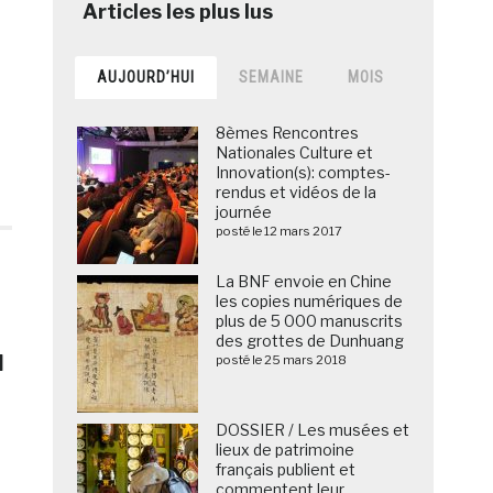
AUJOURD’HUI
SEMAINE
MOIS
8èmes Rencontres
Nationales Culture et
Innovation(s): comptes-
rendus et vidéos de la
journée
posté le 12 mars 2017
La BNF envoie en Chine
les copies numériques de
plus de 5 000 manuscrits
des grottes de Dunhuang
u
posté le 25 mars 2018
DOSSIER / Les musées et
lieux de patrimoine
français publient et
commentent leur