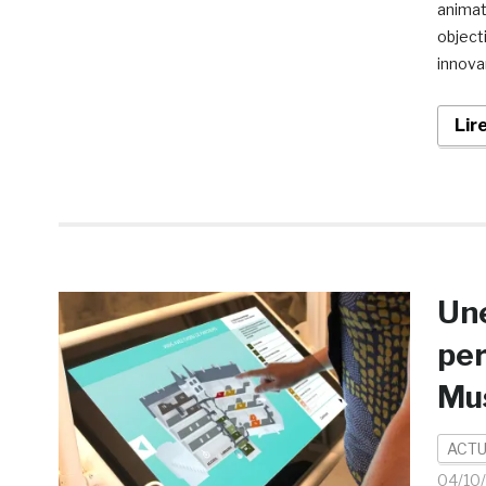
animat
object
innovan
Lir
Une
per
Mus
ACTU
04/10