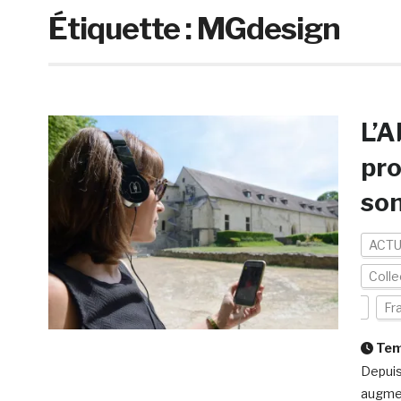
Étiquette :
MGdesign
L’A
pro
so
ACTU
Colle
Fr
Temp
Depuis 
augmen