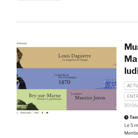
Mus
Mar
lud
ACTU
ENTR
30/06
Temp
Le 5 m
Mentie