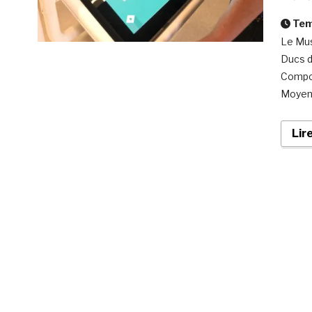
Temp
Le Mus
Ducs d
Compos
Moyen 
Lir