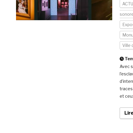
ACTU
sonor
Expos
Mon
Ville
Temp
Avec s
l’escl
d’inter
traces
et ceu
Lir