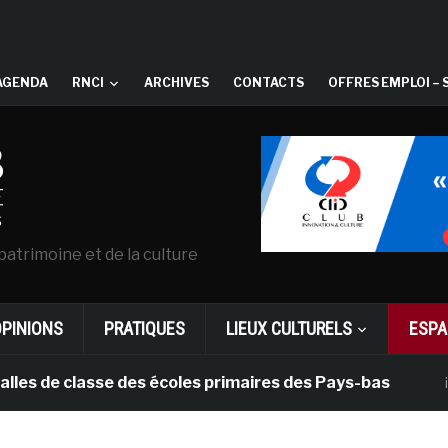
AGENDA
RNCI
ARCHIVES
CONTACTS
OFFRES EMPLOI – 
patrimoine et de la culture
OPINIONS
PRATIQUES
LIEUX CULTURELS
ESPA
e classe des écoles primaires des Pays-bas
il y a 1 m