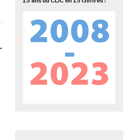
15 ans du CLIC en 15 chiffres !
-