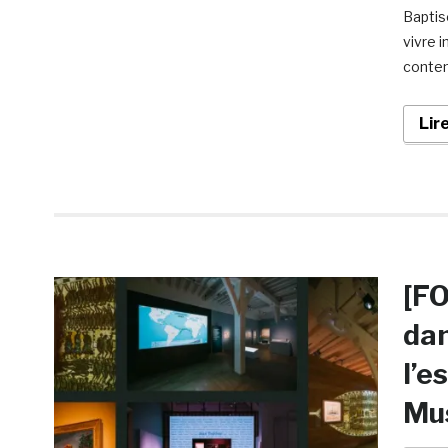
Baptis
vivre i
contem
Lir
[F
dan
l’e
Mus