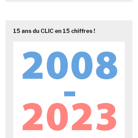
15 ans du CLIC en 15 chiffres !