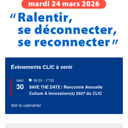
Évènements CLIC à venir
Mis
09:30
-
17:30
MAR
30
en
SAVE THE DATE / Rencontre Annuelle
avant
Culture & Innovation(s) 2027 du CLIC
Voir le calendrier