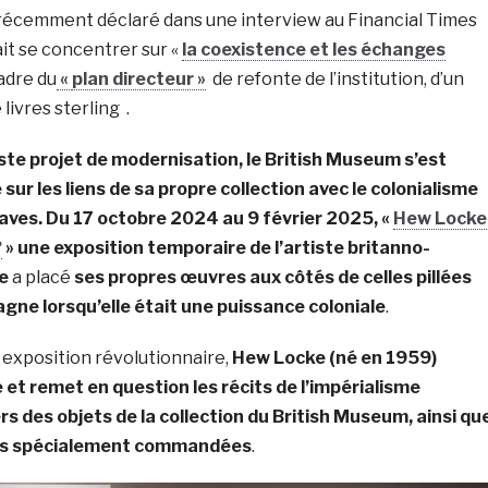
récemment déclaré dans une interview au Financial Times
llait se concentrer sur «
la coexistence et les échanges
adre du
«
plan directeur »
de refonte de l’institution, d’un
 livres sterling .
te projet de modernisation, le British Museum s’est
r les liens de sa propre collection avec le colonialisme
claves. Du 17 octobre 2024 au 9 février 2025, «
Hew Locke
?
» une exposition temporaire de l’artiste britanno-
e
a placé
ses propres œuvres aux côtés de celles pillées
gne lorsqu’elle était une puissance coloniale
.
 exposition révolutionnaire,
Hew
Locke (né en 1959)
 et remet en question les récits de l’impérialisme
rs des objets de la collection du British Museum, ainsi qu
es spécialement commandées
.