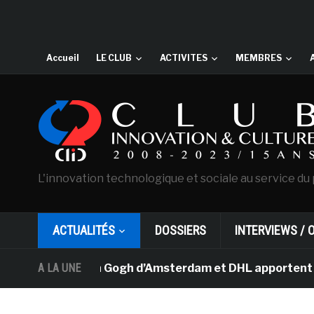
Accueil
LE CLUB
ACTIVITES
MEMBRES
L'innovation technologique et sociale au service du 
ACTUALITÉS
DOSSIERS
INTERVIEWS / 
sée Van Gogh d’Amsterdam et DHL apportent l’art dans le
A LA UNE