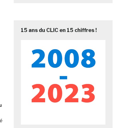
15 ans du CLIC en 15 chiffres !
u
té