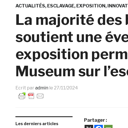
ACTUALITÉS
ESCLAVAGE
EXPOSITION
INNOVAT
La majorité des
soutient une éve
exposition perm
Museum sur l’es
Ecrit par
admin
le
27/11/2024
Partager :
Les derniers articles