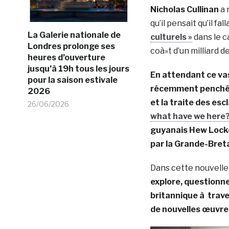
Nicholas Cullinan
a 
qu’il pensait qu’il fa
La Galerie nationale de
culturels »
dans le c
Londres prolonge ses
coà»t d’un milliard de
heures d’ouverture
jusqu’à 19h tous les jours
En attendant ce vas
pour la saison estivale
récemment penché su
2026
et la traite des es
26/06/2026
what have we here
guyanais Hew Lock
par la Grande-Breta
Dans cette nouvelle
explore, questionne
britannique à trave
de nouvelles œuvr