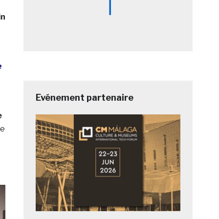
in
e
Evénement partenaire
e
ue