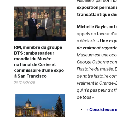
visuelle »
par son nou
exposition permanen
transatlantique de
Michelle Gayle, co
appels en faveur d’u
a déclaré : «
Une exp
RM, membre du groupe
de vraiment regarde
BTS : ambassadeur
Museum est une occas
mondial du Musée
George Osborne consi
national de Corée et
l’histoire du musée. 
commissaire d’une expo
à San Francisco
de notre histoire co
29/06/2026
vraiment la Grande-Br
qui n’a pas peur d’a
de tous ».
« Coexistence e