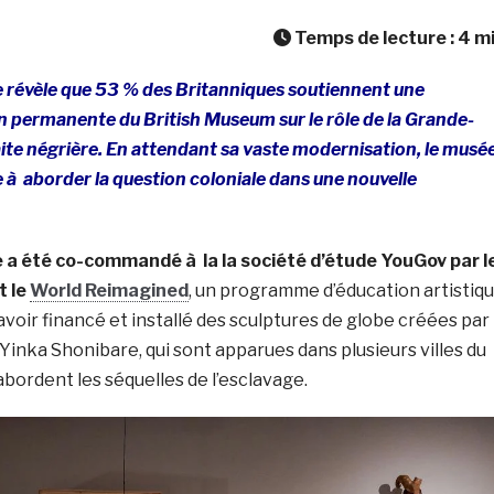
Temps de lecture :
4
m
révèle que 53 % des Britanniques soutiennent une
n permanente du British Museum sur le rôle de la Grande-
ite négrière. En attendant sa vaste modernisation, le musé
à aborder la question coloniale dans une nouvelle
 a été co-commandé à la la société d’étude YouGov par l
t le
World Reimagined
, un programme d’éducation artistiq
voir financé et installé des sculptures de globe créées par
inka Shonibare, qui sont apparues dans plusieurs villes du
bordent les séquelles de l’esclavage.