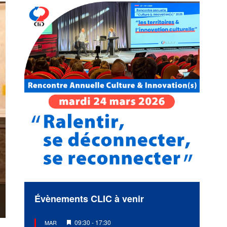
Évènements CLIC à venir
Mis
09:30
-
17:30
MAR