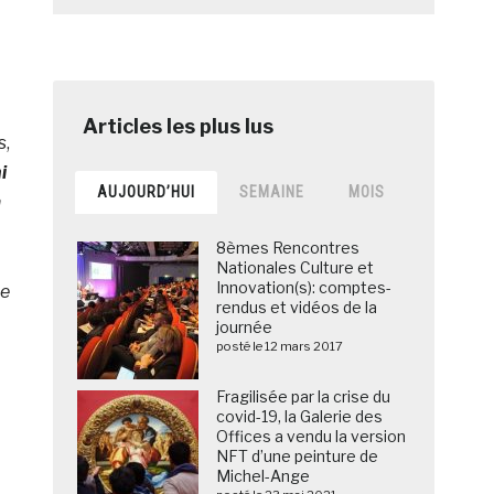
s,
i
AUJOURD’HUI
SEMAINE
MOIS
h
8èmes Rencontres
Nationales Culture et
Innovation(s): comptes-
le
rendus et vidéos de la
journée
posté le 12 mars 2017
Fragilisée par la crise du
covid-19, la Galerie des
Offices a vendu la version
NFT d’une peinture de
Michel-Ange