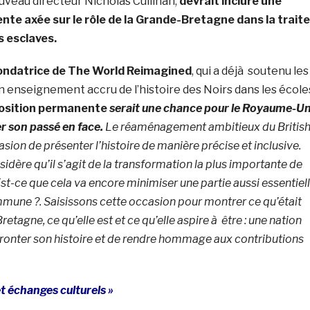
veau directeur Nicholas Cullinan,
devrait inclure une
te axée sur le rôle de la Grande-Bretagne dans la traite
s esclaves.
fondatrice de The World Reimagined
, qui a déjà soutenu les
n enseignement accru de l’histoire des Noirs dans les école
osition permanente
serait une chance pour le Royaume-Un
r son passé en face.
Le réaménagement ambitieux du Britis
ion de présenter l’histoire de manière précise et inclusive.
dère qu’il s’agit de la transformation la plus importante de
Est-ce que cela va encore minimiser une partie aussi essentiel
mmune ?. Saisissons cette occasion pour montrer ce qu’était
etagne, ce qu’elle est et ce qu’elle aspire à être : une nation
ffronter son histoire et de rendre hommage aux contributions
t échanges culturels »