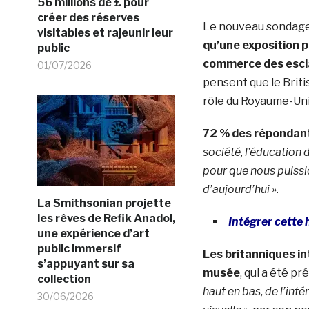
56 millions de £ pour
créer des réserves
Le nouveau sondage
visitables et rajeunir leur
qu’une exposition p
public
commerce des escla
01/07/2026
pensent que le Briti
rôle du Royaume-Uni
72 % des répondants
société, l’éducation du
pour que nous puissi
d’aujourd’hui ».
La Smithsonian projette
les rêves de Refik Anadol,
Intégrer cette 
une expérience d’art
public immersif
Les britanniques in
s’appuyant sur sa
musée
, qui a été 
collection
haut en bas, de l’intér
30/06/2026