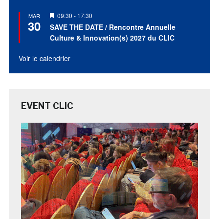
Mis
09:30
-
17:30
MAR
30
en
SAVE THE DATE / Rencontre Annuelle
avant
Culture & Innovation(s) 2027 du CLIC
Voir le calendrier
EVENT CLIC