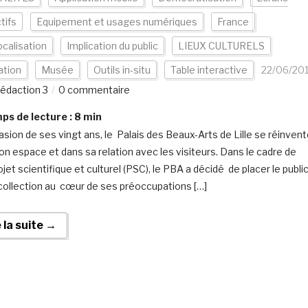
tifs
Equipement et usages numériques
France
calisation
Implication du public
LIEUX CULTURELS
ation
Musée
Outils in-situ
Table interactive
22/06/20
édaction 3
0 commentaire
s de lecture :
8
min
casion de ses vingt ans, le Palais des Beaux-Arts de Lille se réinvent
on espace et dans sa relation avec les visiteurs. Dans le cadre de
jet scientifique et culturel (PSC), le PBA a décidé de placer le publi
 collection au cœur de ses préoccupations […]
e la suite →