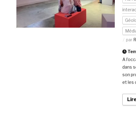
interac
Géolo
Médi
par
R
Temp
A l’oc
dans s
son pro
et les
Lir