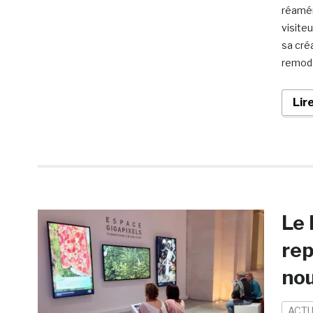
réamén
visite
sa créa
remode
Lir
Le 
rep
nou
ACTU