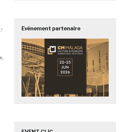
Evénement partenaire
17
e,
c
EVENT CLIC