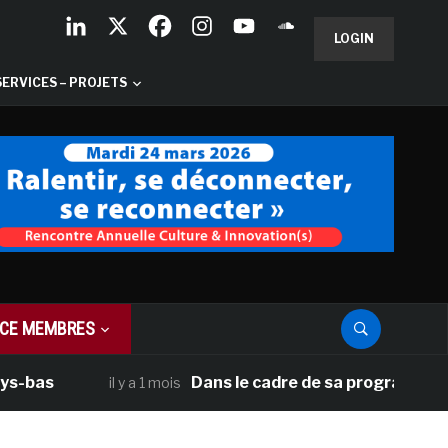
LOGIN
SERVICES – PROJETS
CE MEMBRES
s
Dans le cadre de sa programmation amér
il y a 1 mois