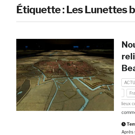
Étiquette :
Les Lunettes 
Nou
rel
Bea
ACTU
Fr
lieux c
comme
Temp
Après 