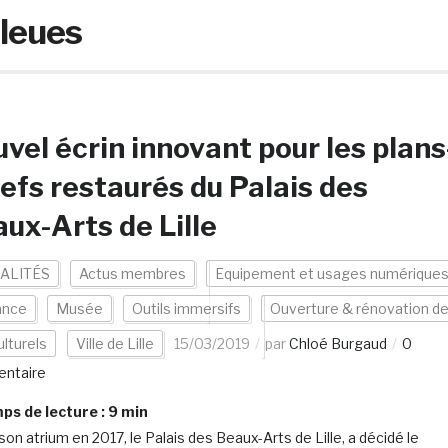
bleues
vel écrin innovant pour les plans
iefs restaurés du Palais des
ux-Arts de Lille
ALITÉS
Actus membres
Equipement et usages numérique
ance
Musée
Outils immersifs
Ouverture & rénovation d
ulturels
Ville de Lille
15/03/2019
par
Chloé Burgaud
0
ntaire
s de lecture :
9
min
son atrium en 2017, le Palais des Beaux-Arts de Lille, a décidé le