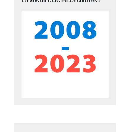
15 ans du CLIC en 15 chiffres !