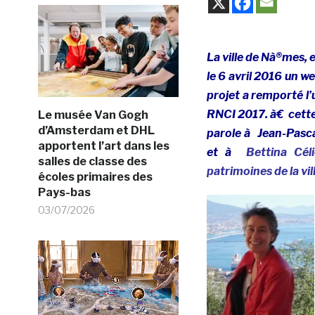
La ville de Nà®mes, 
le 6 avril 2016 un 
projet a remporté l’
RNCI 2017. à€ cette 
Le musée Van Gogh
d’Amsterdam et DHL
parole à Jean-Pasc
apportent l’art dans les
et à
Bettina Cél
salles de classe des
patrimoines de la vi
écoles primaires des
Pays-bas
03/07/2026