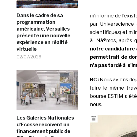
Dans le cadre de sa
m’informe de l’exis
programmation
par Universcience 
américaine, Versailles
scientifiques) et m’
présente une nouvelle
à Nà®mes, après q
expérience en réalité
notre candidature 
virtuelle
02/07/2026
permettrait de do
n’a pas tardé à s’i
BC :
Nous avions déjà
faire le même trav
bourse ESTIM a été 
nous.
Les Galeries Nationales
d’Ecosse recoivent un
financement public de