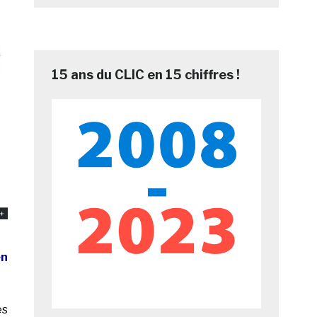
15 ans du CLIC en 15 chiffres !
en
es