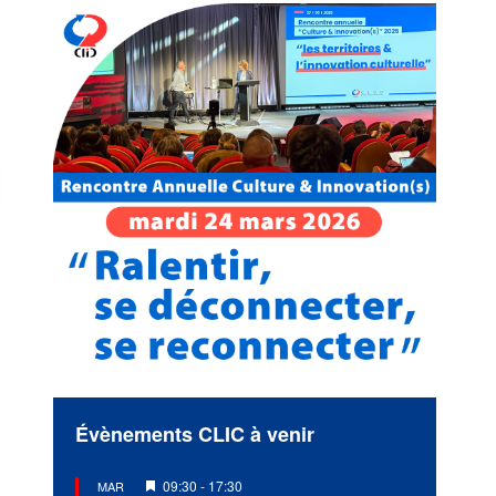
Évènements CLIC à venir
Mis
09:30
-
17:30
MAR