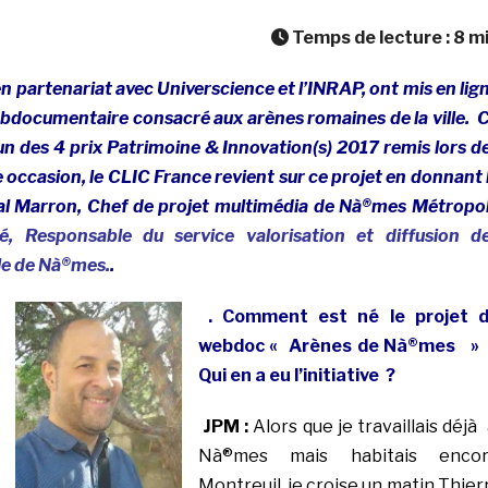
Temps de lecture :
8
m
en partenariat avec Universcience et l’INRAP, ont mis en lig
webdocumentaire consacré aux arènes romaines de la ville. 
un des 4 prix Patrimoine & Innovation(s) 2017 remis lors d
occasion, le CLIC France revient sur ce projet en donnant 
al Marron, Chef de projet multimédia de Nà®mes Métropo
ié, Responsable du service valorisation et diffusion d
lle de Nà®mes.
.
. Comment est
n
é le projet 
webdoc « Arènes de Nà®mes »
Qui en a eu l’initiative ?
JPM :
Alors que je travaillais déjà
Nà®mes mais habitais enco
Montreuil, je croise un matin Thier