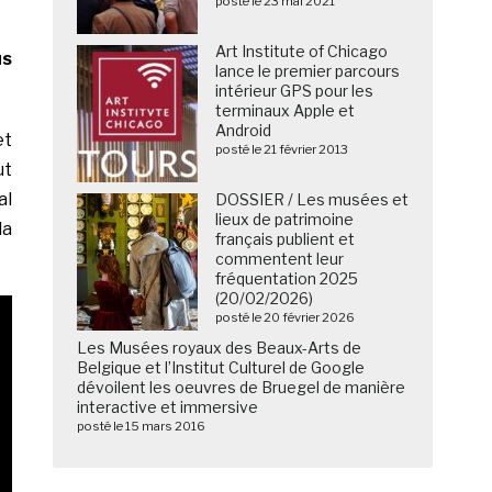
posté le 23 mai 2021
Art Institute of Chicago
us
lance le premier parcours
intérieur GPS pour les
terminaux Apple et
Android
et
posté le 21 février 2013
ut
al
DOSSIER / Les musées et
lieux de patrimoine
la
français publient et
commentent leur
fréquentation 2025
(20/02/2026)
posté le 20 février 2026
Les Musées royaux des Beaux-Arts de
Belgique et l’Institut Culturel de Google
dévoilent les oeuvres de Bruegel de manière
interactive et immersive
posté le 15 mars 2016