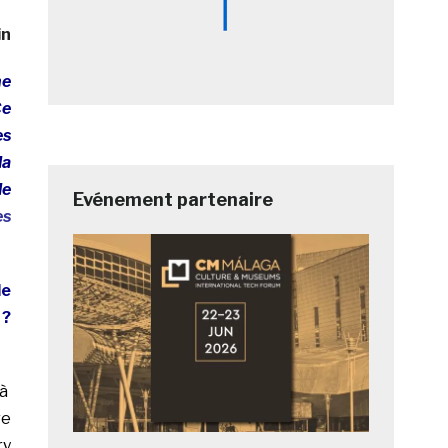
in
ne
Ce
es
la
le
Evénement partenaire
es
de
 ?
 à
re
ry