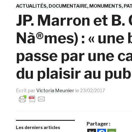
ACTUALITÉS
DOCUMENTAIRE
MONUMENTS
PA
JP. Marron et B. 
Nà®mes) : « une
passe par une c
du plaisir au publ
Ecrit par
Victoria Meunier
le
23/02/2017
Partager :
Les derniers articles