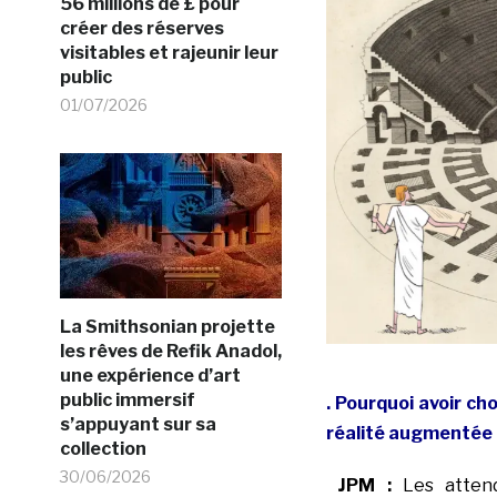
56 millions de £ pour
créer des réserves
visitables et rajeunir leur
public
01/07/2026
La Smithsonian projette
les rêves de Refik Anadol,
une expérience d’art
public immersif
. Pourquoi avoir ch
s’appuyant sur sa
réalité aug
mentée o
collection
30/06/2026
JPM :
Les atten