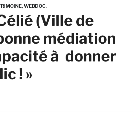
TRIMOINE
WEBDOC
Célié (Ville de
 bonne médiation
apacité à donner
ic ! »