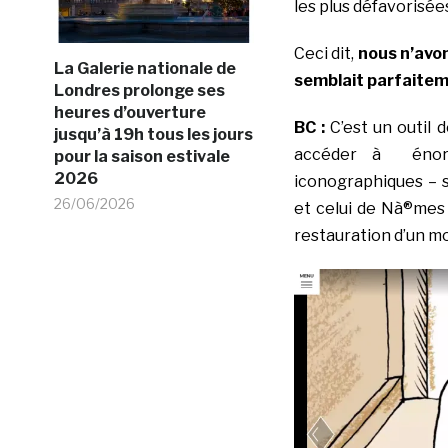
les plus défavorisée
Ceci dit,
nous n’avon
La Galerie nationale de
semblait parfaitem
Londres prolonge ses
heures d’ouverture
BC :
C’est un outil
jusqu’à 19h tous les jours
accéder à énorm
pour la saison estivale
2026
iconographiques – s
26/06/2026
et celui de Nà®mes e
restauration d’un 