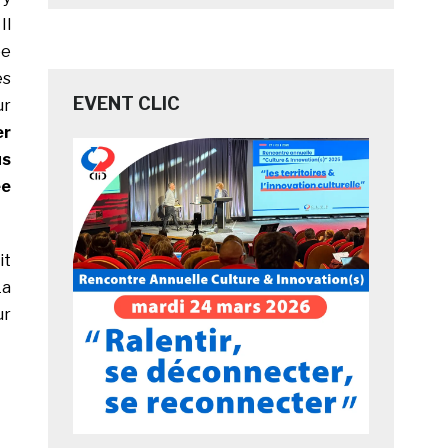
Il
ée
es
EVENT CLIC
ur
er
us
ée
it
La
ur