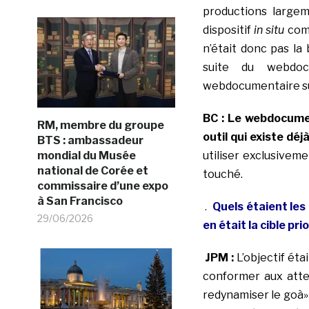
productions largem
dispositif
in situ
com
n’était donc pas la 
suite du webdoc
webdocumentaire sur
BC : Le webdocument
RM, membre du groupe
outil qui existe déj
BTS : ambassadeur
mondial du Musée
utiliser exclusivem
national de Corée et
touché.
commissaire d’une expo
à San Francisco
.
Quels étaient les
29/06/2026
en était la cible pri
JPM :
L’objectif éta
conformer aux atte
redynamiser le goà»t