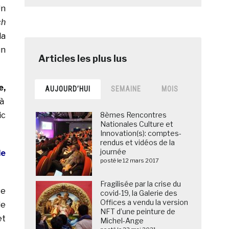
Un
ch
la
un
e,
AUJOURD’HUI
SEMAINE
MOIS
 à
ic
8èmes Rencontres
Nationales Culture et
Innovation(s): comptes-
rendus et vidéos de la
journée
le
posté le 12 mars 2017
Fragilisée par la crise du
se
covid-19, la Galerie des
Offices a vendu la version
de
NFT d’une peinture de
et
Michel-Ange