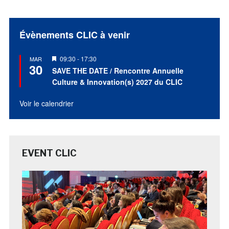
Évènements CLIC à venir
Mis
09:30
-
17:30
MAR
30
en
SAVE THE DATE / Rencontre Annuelle
avant
Culture & Innovation(s) 2027 du CLIC
Voir le calendrier
EVENT CLIC