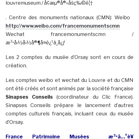
louvremuseum / å¢æµ®å®«åšç‰©é¦†
. Centre des monuments nationaux (CMN): Weibo
http://www.weibo.com/francemonumentscmn
Wechat francemonumentscmn /
æ³•å›½å›½å®¶å¤è¿¹ä¸­å¿ƒ
Les 2 comptes du musée d’Orsay sont en cours de
création.
Les comptes weibo et wechat du Louvre et du CMN
ont été créés et sont animés par la société française
Sinapses Conseils
(coordinateur du Clic France).
Sinapses Conseils prépare le lancement d’autres
comptes culturels français, incluant ceux du musée
d’Orsay.
France Patrimoine Musées æ³•å…°è¥