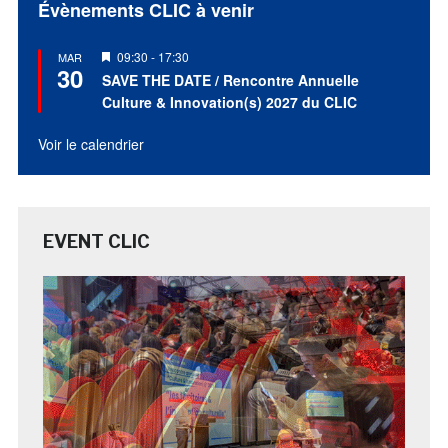
Évènements CLIC à venir
Mis
09:30
-
17:30
MAR
30
en
SAVE THE DATE / Rencontre Annuelle
avant
Culture & Innovation(s) 2027 du CLIC
Voir le calendrier
EVENT CLIC