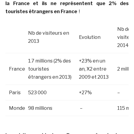
la France et ils ne représentent que 2% des
touristes étrangers en France
!
Nb de
Nb de visiteurs en
Evolution
visiteu
2013
2014
1.7 millions (2% des
+23% en un
France
touristes
an, X2 entre
2 millio
étrangers en 2013)
2009 et 2013
Paris
523 000
+27%
–
Monde
98 millions
–
115 mil