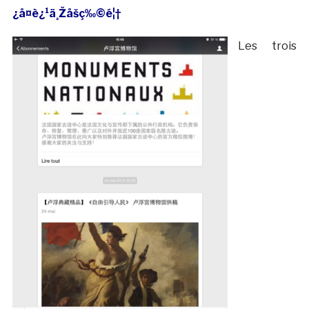
¿å¤è¿¹ä¸Žåšç‰©é¦†
Les trois