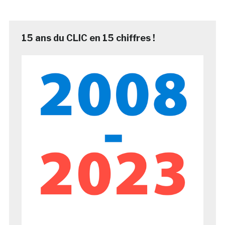
15 ans du CLIC en 15 chiffres !