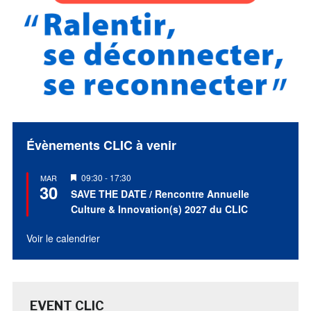
Évènements CLIC à venir
Mis
09:30
-
17:30
MAR
30
en
SAVE THE DATE / Rencontre Annuelle
avant
Culture & Innovation(s) 2027 du CLIC
Voir le calendrier
EVENT CLIC