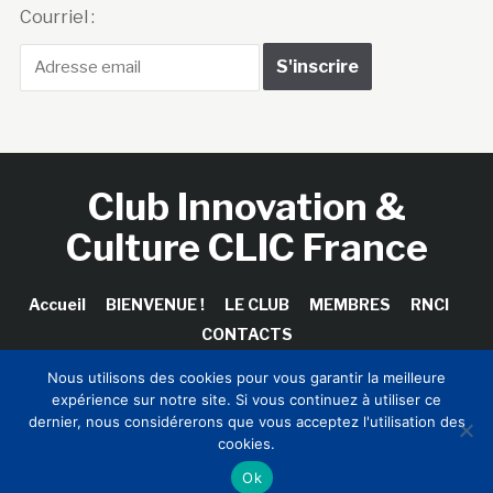
Courriel :
Club Innovation &
Culture CLIC France
Accueil
BIENVENUE !
LE CLUB
MEMBRES
RNCI
CONTACTS
Nous utilisons des cookies pour vous garantir la meilleure
expérience sur notre site. Si vous continuez à utiliser ce
dernier, nous considérerons que vous acceptez l'utilisation des
Copyright © 2026 Club Innovation & Culture CLIC France /
cookies.
Sinapses Conseils
Ok