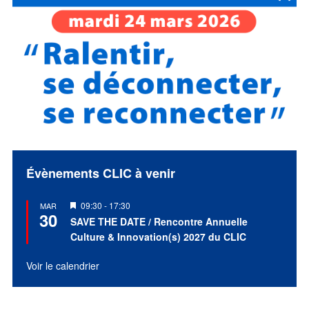
Évènements CLIC à venir
Mis
09:30
-
17:30
MAR
30
en
SAVE THE DATE / Rencontre Annuelle
avant
Culture & Innovation(s) 2027 du CLIC
Voir le calendrier