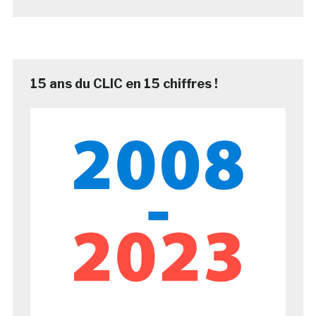
15 ans du CLIC en 15 chiffres !