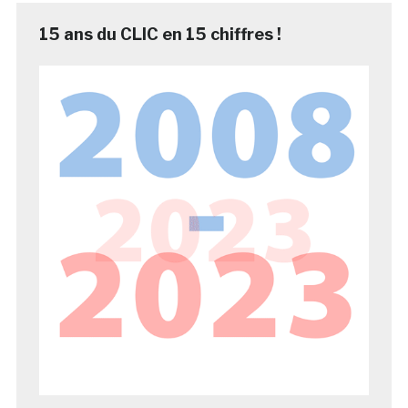
15 ans du CLIC en 15 chiffres !