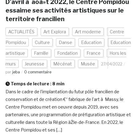
D’avril à aoà»t 2022, le Centre Pompidou
essaime ses activités artistiques sur le
territoire francilien
ACTUALITÉS
Art Explora
Art moderne
Centre
Pompidou
Culture
Danse
Education
Education
artistique
Famille
Fondation
France
Hors les
murs
Jeunesse
Mécénat
Musée
27/04/2022
par
jeba
0 commentaire
Temps de lecture :
8
min
Dans le cadre de l’implantation du futur pôle francilien de
conservation et de création €“ fabrique de l’art à Massy, le
Centre Pompidou met en oeuvre depuis 2019, avec ses
partenaires, une programmation de préfiguration artistique et
culturelle dans toute la Région àŽle-de-France. En 2022, le
Centre Pompidou et ses […]