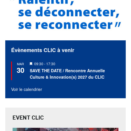
Évènements CLIC à venir
Mis
09:30
-
17:30
MAR
30
en
SAVE THE DATE / Rencontre Annuelle
avant
Culture & Innovation(s) 2027 du CLIC
Voir le calendrier
EVENT CLIC