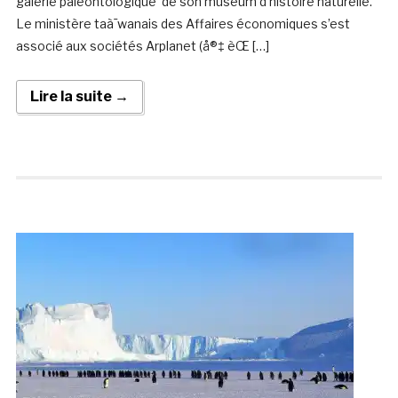
galerie paléontologique de son museum d’histoire naturelle.
Le ministère taà¯wanais des Affaires économiques s’est
associé aux sociétés Arplanet (å®‡ èŒ […]
Lire la suite →