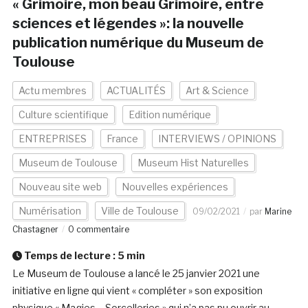
« Grimoire, mon beau Grimoire, entre
sciences et légendes »: la nouvelle
publication numérique du Museum de
Toulouse
Actu membres
ACTUALITÉS
Art & Science
Culture scientifique
Edition numérique
ENTREPRISES
France
INTERVIEWS / OPINIONS
Museum de Toulouse
Museum Hist Naturelles
Nouveau site web
Nouvelles expériences
Numérisation
Ville de Toulouse
09/02/2021
par
Marine
Chastagner
0 commentaire
Temps de lecture :
5
min
Le Museum de Toulouse a lancé le 25 janvier 2021 une
initiative en ligne qui vient « compléter » son exposition
physique « Magies – Sorcelleries » qui n’a pas pu ouvrir au