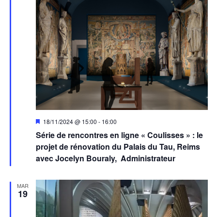
Mis
18/11/2024 @ 15:00
-
16:00
en
Série de rencontres en ligne « Coulisses » : le
avant
projet de rénovation du Palais du Tau, Reims
avec Jocelyn Bouraly, Administrateur
MAR
19