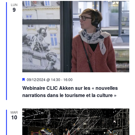
LUN
9
Mis
09/12/2024 @ 14:30
-
16:00
en
Webinaire CLIC Akken sur les « nouvelles
avant
narrations dans le tourisme et la culture »
MAR
10