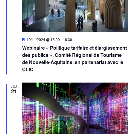
Mis
19/11/2024 @ 15:00
-
16:30
en
Webinaire « Politique tarifaire et élargissement
avant
des publics », Comité Régional de Tourisme
de Nouvelle-Aquitaine, en partenariat avec le
CLIC
JEU
21