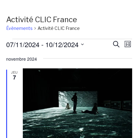
Activité CLIC France
Évènements
Activité CLIC France
Évènements
Reche
Na
07/11/2024
 - 
10/12/2024
Recherch
Liste
de
et
Sélectionnez
vu
novembre 2024
une
naviga
Év
date.
de
JEU
7
vues
Évène