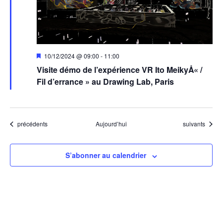
Mis
10/12/2024 @ 09:00
-
11:00
en
Visite démo de l’expérience VR Ito MeikyÅ« /
avant
Fil d’errance » au Drawing Lab, Paris
Évènements
Évènements
précédents
Aujourd’hui
suivants
S’abonner au calendrier