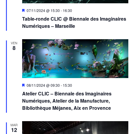
Mis
07/11/2024 @ 15:30
-
16:30
en
Table-ronde CLIC @ Biennale des Imaginaires
avant
Numériques – Marseille
VEN
8
Mis
08/11/2024 @ 09:30
-
15:30
en
Atelier CLIC – Biennale des Imaginaires
avant
Numériques, Atelier de la Manufacture,
Bibliothèque Méjanes, Aix en Provence
MAR
12