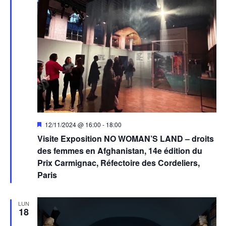
Mis
12/11/2024 @ 16:00
-
18:00
en
Visite Exposition NO WOMAN’S LAND – droits
avant
des femmes en Afghanistan, 14e édition du
Prix Carmignac, Réfectoire des Cordeliers,
Paris
LUN
18