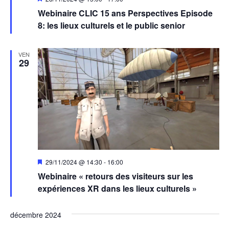
en
Webinaire CLIC 15 ans Perspectives Episode
avant
8: les lieux culturels et le public senior
VEN
29
Mis
29/11/2024 @ 14:30
-
16:00
en
Webinaire « retours des visiteurs sur les
avant
expériences XR dans les lieux culturels »
décembre 2024