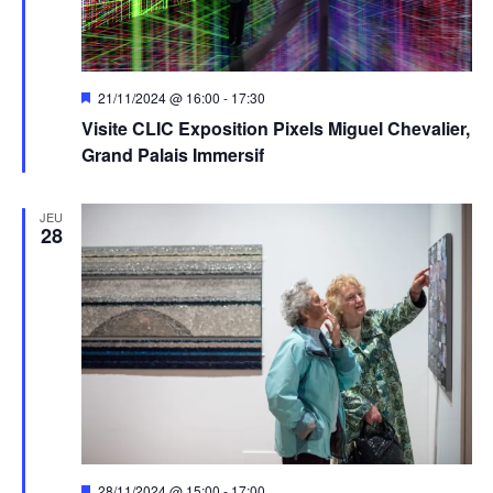
Mis
21/11/2024 @ 16:00
-
17:30
en
Visite CLIC Exposition Pixels Miguel Chevalier,
avant
Grand Palais Immersif
JEU
28
Mis
28/11/2024 @ 15:00
-
17:00