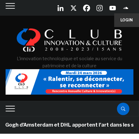
LOGIN
L'innovation technologique et sociale au service du
patrimoine et de la culture
h d’Amsterdam et DHL apportent l’art dans les salles de