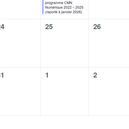
avant
programme CMN
Numérique 2022 – 2025
(reporté à janvier 2026)
0
0
0
24
25
26
évènement,
évènement,
évènement
0
0
0
31
1
2
évènement,
évènement,
évènement