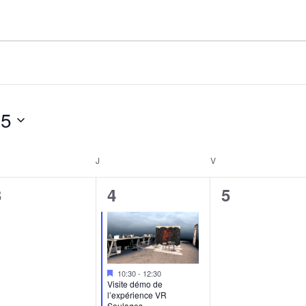
25
RCREDI
J
JEUDI
V
VENDREDI
0
1
0
3
4
5
évènement,
évènement,
évènement
Mis
10:30
-
12:30
en
Visite démo de
avant
l’expérience VR
Soulages