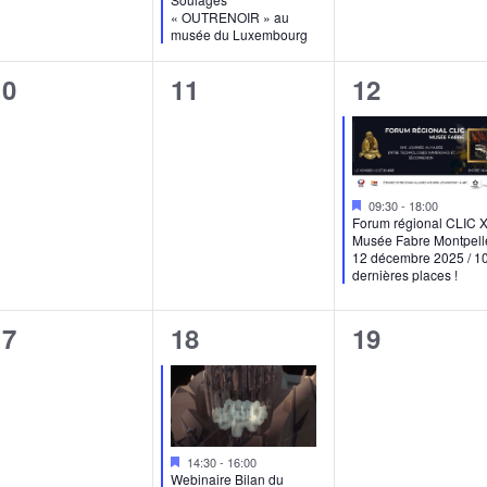
« OUTRENOIR » au
musée du Luxembourg
0
0
1
10
11
12
évènement,
évènement,
évènement
Mis
09:30
-
18:00
en
Forum régional CLIC 
avant
Musée Fabre Montpell
12 décembre 2025 / 1
dernières places !
0
1
0
17
18
19
évènement,
évènement,
évènement
Mis
14:30
-
16:00
en
Webinaire Bilan du