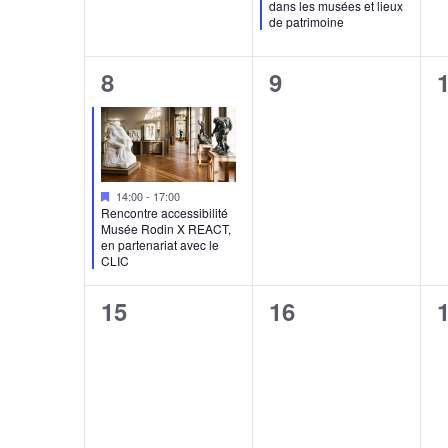
dans les musées et lieux
de patrimoine
1
0
8
9
évènement,
évènement,
Mis
14:00
-
17:00
en
Rencontre accessibilité
avant
Musée Rodin X REACT,
en partenariat avec le
CLIC
0
0
15
16
évènement,
évènement,