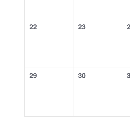
0
0
22
23
évènement,
évènement,
0
0
29
30
évènement,
évènement,