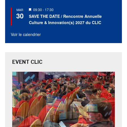
Mis
09:30
-
17:30
MAR
30
en
SAVE THE DATE / Rencontre Annuelle
avant
Culture & Innovation(s) 2027 du CLIC
Voir le calendrier
EVENT CLIC