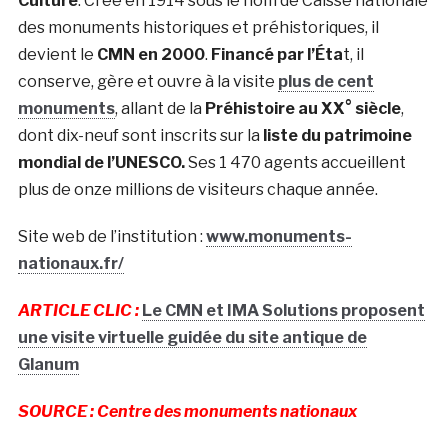
Culture
. Créé en 1914 sous le nom de Caisse nationale
des monuments historiques et préhistoriques, il
devient le
CMN en 2000
.
Financé par l’Éta
t, il
conserve, gère et ouvre à la visite
plus de cent
monuments
, allant de la
Préhistoire au XX° siècle
,
dont dix-neuf sont inscrits sur la
liste du patrimoine
mondial de l’UNESCO.
Ses 1 470 agents accueillent
plus de onze millions de visiteurs chaque année.
Site web de l’institution :
www.monuments-
nationaux.fr/
ARTICLE CLIC :
Le CMN et IMA Solutions proposent
une visite virtuelle guidée du site antique de
Glanum
SOURCE : Centre des monuments nationaux