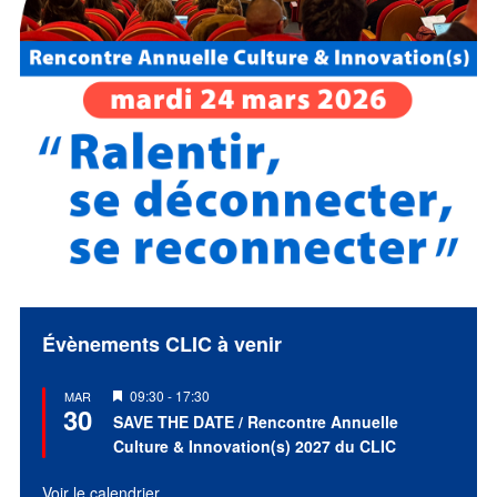
Évènements CLIC à venir
Mis
09:30
-
17:30
MAR
30
en
SAVE THE DATE / Rencontre Annuelle
avant
Culture & Innovation(s) 2027 du CLIC
Voir le calendrier