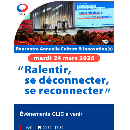
Évènements CLIC à venir
Mis
09:30
-
17:30
MAR