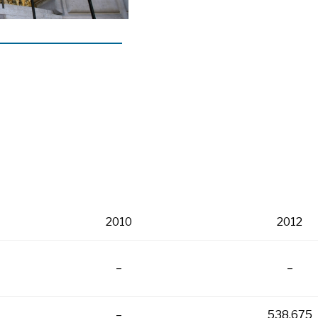
2010
2012
–
–
–
538.675