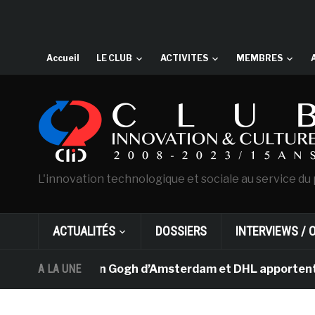
Accueil
LE CLUB
ACTIVITES
MEMBRES
L'innovation technologique et sociale au service du 
ACTUALITÉS
DOSSIERS
INTERVIEWS / 
e musée Van Gogh d’Amsterdam et DHL apportent l’art dan
A LA UNE