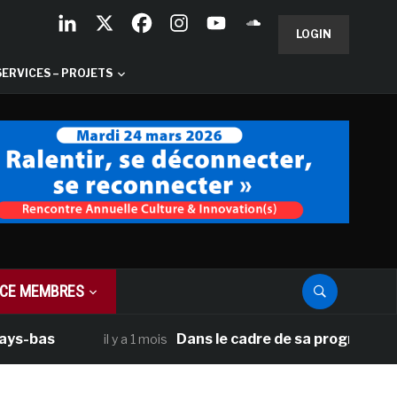
LOGIN
SERVICES – PROJETS
CE MEMBRES
as
Dans le cadre de sa programmation amé
il y a 1 mois