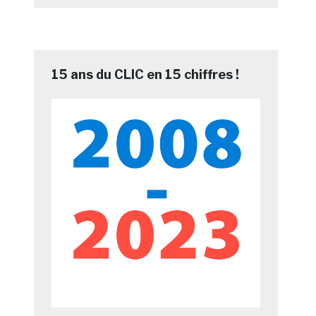
15 ans du CLIC en 15 chiffres !