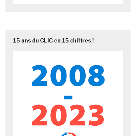
15 ans du CLIC en 15 chiffres !