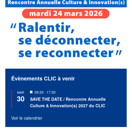
Évènements CLIC à venir
Mis
09:30
-
17:30
MAR
30
en
SAVE THE DATE / Rencontre Annuelle
avant
Culture & Innovation(s) 2027 du CLIC
Voir le calendrier