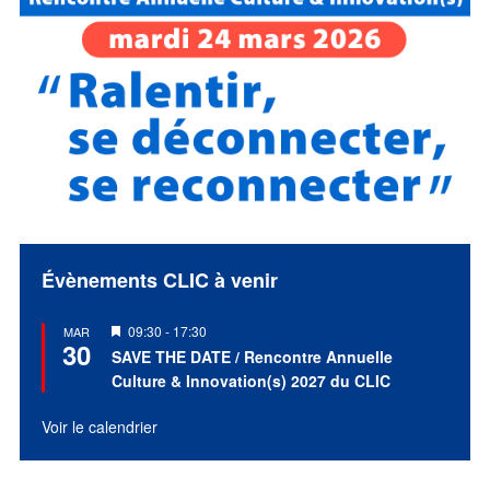
Évènements CLIC à venir
Mis
09:30
-
17:30
MAR
30
en
SAVE THE DATE / Rencontre Annuelle
avant
Culture & Innovation(s) 2027 du CLIC
Voir le calendrier