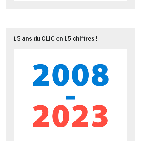
15 ans du CLIC en 15 chiffres !